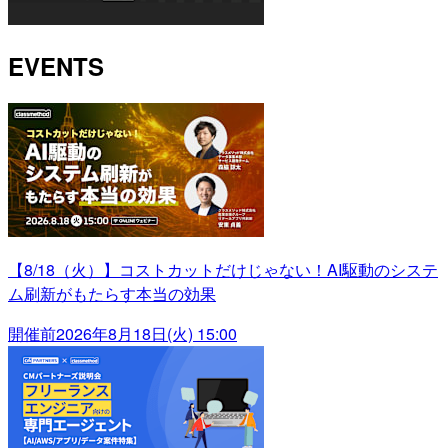
EVENTS
【8/18（火）】コストカットだけじゃない！AI駆動のシステ
ム刷新がもたらす本当の効果
開催前
2026年8月18日(火) 15:00