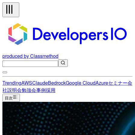
produced by Classmethod
Trending
AWS
Claude
Bedrock
Google Cloud
Azure
セミナー
会
社説明会
勉強会
事例
採用
目次