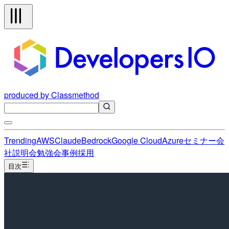
produced by Classmethod
Trending
AWS
Claude
Bedrock
Google Cloud
Azure
セミナー
会
社説明会
勉強会
事例
採用
目次