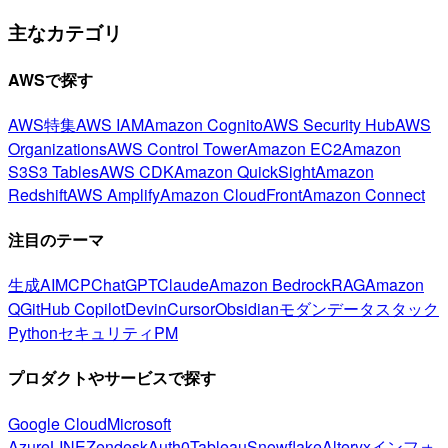
主なカテゴリ
AWSで探す
AWS特集
AWS IAM
Amazon Cognito
AWS Security Hub
AWS
Organizations
AWS Control Tower
Amazon EC2
Amazon
S3
S3 Tables
AWS CDK
Amazon QuickSight
Amazon
Redshift
AWS Amplify
Amazon CloudFront
Amazon Connect
注目のテーマ
生成AI
MCP
ChatGPT
Claude
Amazon Bedrock
RAG
Amazon
Q
GitHub Copilot
Devin
Cursor
Obsidian
モダンデータスタック
Python
セキュリティ
PM
プロダクトやサービスで探す
Google Cloud
Microsoft
Azure
LINE
Zendesk
Auth0
Tableau
Snowflake
Alteryx
インフォ