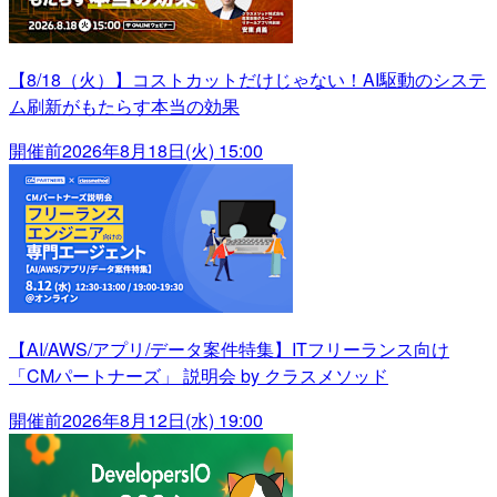
【8/18（火）】コストカットだけじゃない！AI駆動のシステ
ム刷新がもたらす本当の効果
開催前
2026年8月18日(火) 15:00
【AI/AWS/アプリ/データ案件特集】ITフリーランス向け
「CMパートナーズ」 説明会 by クラスメソッド
開催前
2026年8月12日(水) 19:00