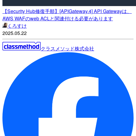
【Security Hub修復手順】[APIGateway.4] API Gatewayは、
AWS WAFのweb ACLと関連付ける必要があります
くろすけ
2025.05.22
クラスメソッド株式会社