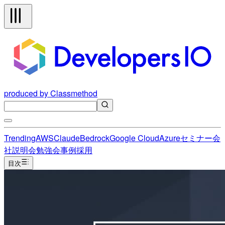
produced by Classmethod
Trending
AWS
Claude
Bedrock
Google Cloud
Azure
セミナー
会
社説明会
勉強会
事例
採用
目次