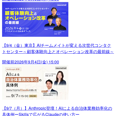
【9/4（金）東京】AIチームメイトが変える次世代コンタク
トセンター～顧客体験向上とオペレーション改革の最前線～
開催前
2026年9月4日(金) 15:00
【9/7（月）】Anthropic登壇！AIによる自治体業務効率化の
具体例ーSkillsで広がるClaudeの使い方ー