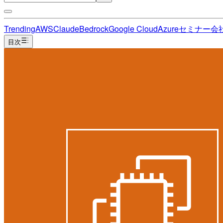
Trending
AWS
Claude
Bedrock
Google Cloud
Azure
セミナー
会
目次