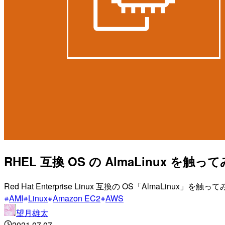
RHEL 互換 OS の AlmaLinux を触っ
Red Hat Enterprise Linux 互換の OS「AlmaLinux」を触
AMI
Linux
Amazon EC2
AWS
望月雄太
2021.07.07