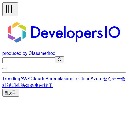
produced by Classmethod
Trending
AWS
Claude
Bedrock
Google Cloud
Azure
セミナー
会
社説明会
勉強会
事例
採用
目次