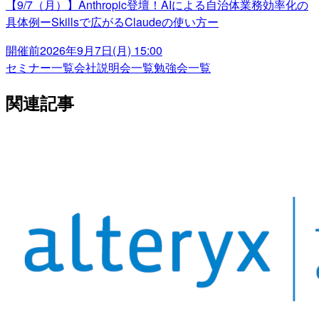
【9/7（月）】Anthropic登壇！AIによる自治体業務効率化の
具体例ーSkillsで広がるClaudeの使い方ー
開催前
2026年9月7日(月) 15:00
セミナー一覧
会社説明会一覧
勉強会一覧
関連記事