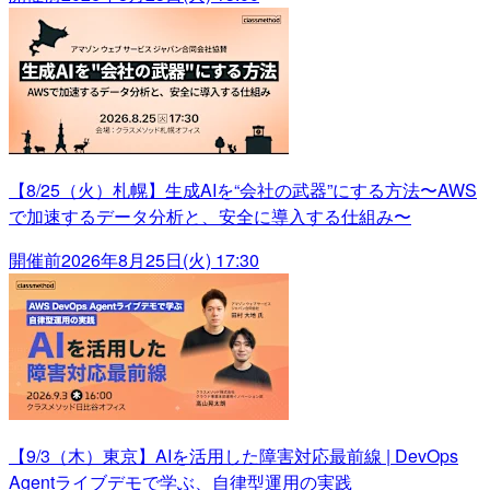
【8/25（火）札幌】生成AIを“会社の武器”にする方法〜AWS
で加速するデータ分析と、安全に導入する仕組み〜
開催前
2026年8月25日(火) 17:30
【9/3（木）東京】AIを活用した障害対応最前線 | DevOps
Agentライブデモで学ぶ、自律型運用の実践