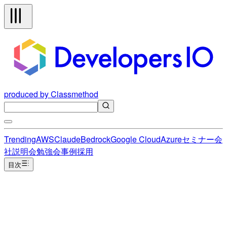
produced by Classmethod
Trending
AWS
Claude
Bedrock
Google Cloud
Azure
セミナー
会
社説明会
勉強会
事例
採用
目次