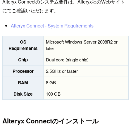
Alteryx Connectのシステム要件は、Alteryx社のWebサイト
にてご確認いただけます。
Alteryx Connect - System Requirements
OS
Microsoft Windows Server 2008R2 or
Requirements
later
Chip
Dual core (single chip)
Processor
2.5GHz or faster
RAM
8 GB
Disk Size
100 GB
Alteryx Connectのインストール