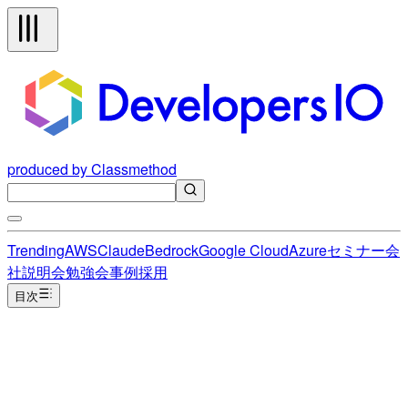
produced by Classmethod
Trending
AWS
Claude
Bedrock
Google Cloud
Azure
セミナー
会
社説明会
勉強会
事例
採用
目次