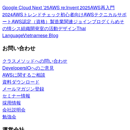
Google Cloud Next ’25
AWS re:Invent 2025
AWS再入門
2024
AWSトレンドチェック
初心者向け
AWSテクニカルサポ
ート
AWS認定（資格）
製造業関連
ジョインブログ
くらめそ
の情シス
組織開発室の活動
デザイン
Thai
Language
Vietnamese Blog
お問い合わせ
クラスメソッドへの問い合わせ
DevelopersIOへのご意見
AWSに関するご相談
資料ダウンロード
メールマガジン登録
セミナー情報
採用情報
会社説明会
勉強会
運営会社