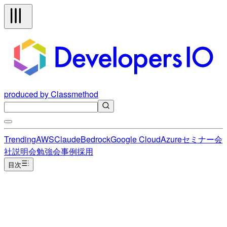
produced by Classmethod
Trending
AWS
Claude
Bedrock
Google Cloud
Azure
セミナー
会
社説明会
勉強会
事例
採用
目次