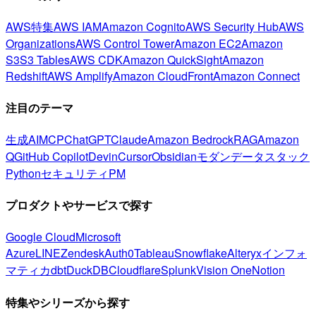
AWS特集
AWS IAM
Amazon Cognito
AWS Security Hub
AWS
Organizations
AWS Control Tower
Amazon EC2
Amazon
S3
S3 Tables
AWS CDK
Amazon QuickSight
Amazon
Redshift
AWS Amplify
Amazon CloudFront
Amazon Connect
注目のテーマ
生成AI
MCP
ChatGPT
Claude
Amazon Bedrock
RAG
Amazon
Q
GitHub Copilot
Devin
Cursor
Obsidian
モダンデータスタック
Python
セキュリティ
PM
プロダクトやサービスで探す
Google Cloud
Microsoft
Azure
LINE
Zendesk
Auth0
Tableau
Snowflake
Alteryx
インフォ
マティカ
dbt
DuckDB
Cloudflare
Splunk
Vision One
Notion
特集やシリーズから探す