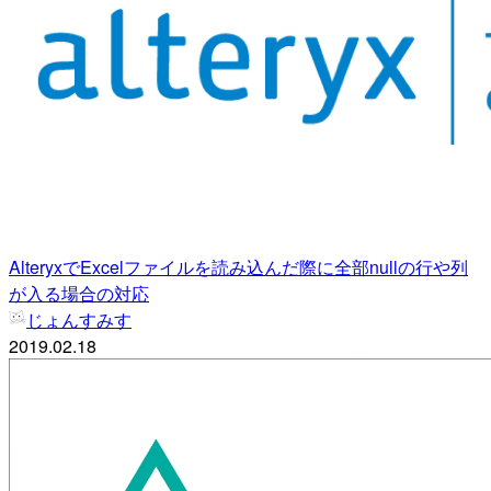
AlteryxでExcelファイルを読み込んだ際に全部nullの行や列
が入る場合の対応
じょんすみす
2019.02.18