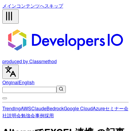
メインコンテンツへスキップ
produced by Classmethod
Original
English
Trending
AWS
Claude
Bedrock
Google Cloud
Azure
セミナー
会
社説明会
勉強会
事例
採用