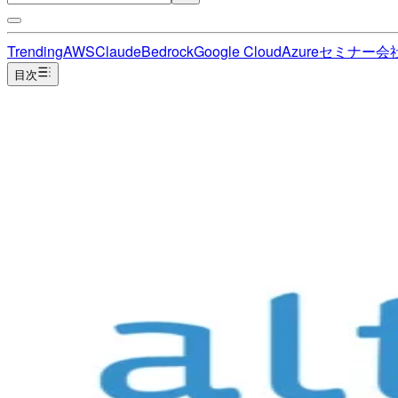
Trending
AWS
Claude
Bedrock
Google Cloud
Azure
セミナー
会
目次