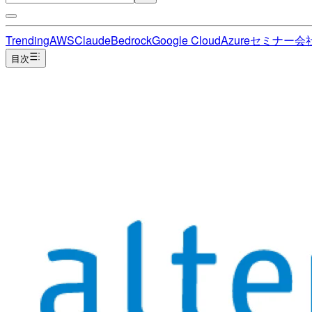
Trending
AWS
Claude
Bedrock
Google Cloud
Azure
セミナー
会
目次