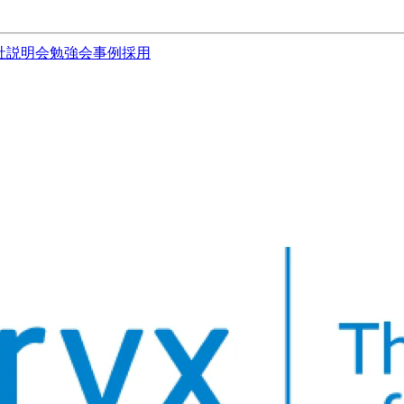
社説明会
勉強会
事例
採用