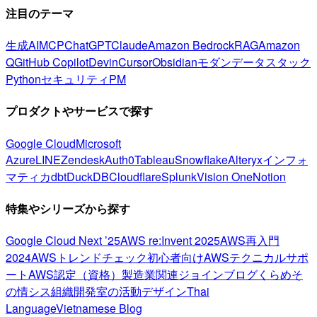
注目のテーマ
生成AI
MCP
ChatGPT
Claude
Amazon Bedrock
RAG
Amazon
Q
GitHub Copilot
Devin
Cursor
Obsidian
モダンデータスタック
Python
セキュリティ
PM
プロダクトやサービスで探す
Google Cloud
Microsoft
Azure
LINE
Zendesk
Auth0
Tableau
Snowflake
Alteryx
インフォ
マティカ
dbt
DuckDB
Cloudflare
Splunk
Vision One
Notion
特集やシリーズから探す
Google Cloud Next ’25
AWS re:Invent 2025
AWS再入門
2024
AWSトレンドチェック
初心者向け
AWSテクニカルサポ
ート
AWS認定（資格）
製造業関連
ジョインブログ
くらめそ
の情シス
組織開発室の活動
デザイン
Thai
Language
Vietnamese Blog