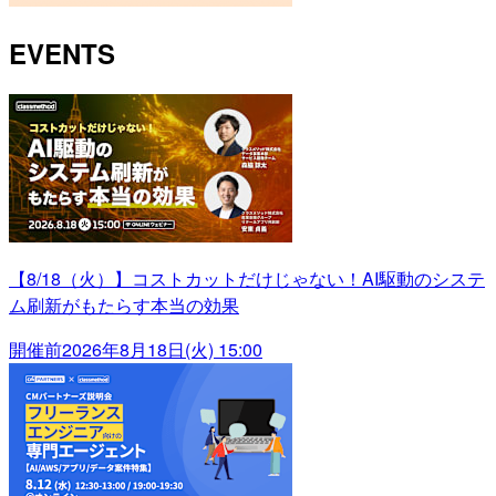
EVENTS
【8/18（火）】コストカットだけじゃない！AI駆動のシステ
ム刷新がもたらす本当の効果
開催前
2026年8月18日(火) 15:00