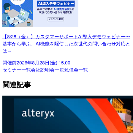
【8/28（金）】カスタマーサポートAI導入デモウェビナー〜
基本から学ぶ、AI機能を駆使した次世代の問い合わせ対応と
は～
開催前
2026年8月28日(金) 15:00
セミナー一覧
会社説明会一覧
勉強会一覧
関連記事