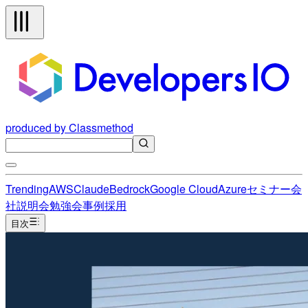
produced by Classmethod
Trending
AWS
Claude
Bedrock
Google Cloud
Azure
セミナー
会
社説明会
勉強会
事例
採用
目次