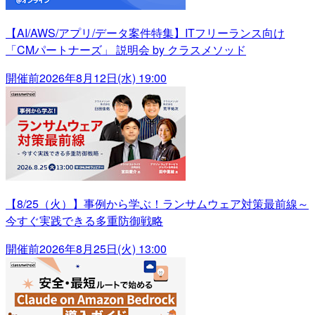
【AI/AWS/アプリ/データ案件特集】ITフリーランス向け
「CMパートナーズ」 説明会 by クラスメソッド
開催前
2026年8月12日(水) 19:00
【8/25（火）】事例から学ぶ！ランサムウェア対策最前線～
今すぐ実践できる多重防御戦略
開催前
2026年8月25日(火) 13:00