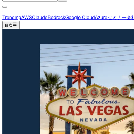
Trending
AWS
Claude
Bedrock
Google Cloud
Azure
セミナー
会
目次