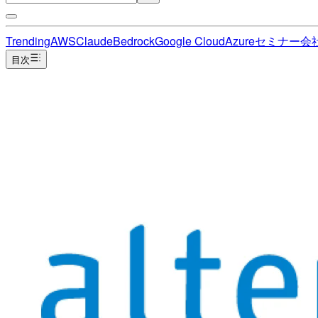
Trending
AWS
Claude
Bedrock
Google Cloud
Azure
セミナー
会
目次