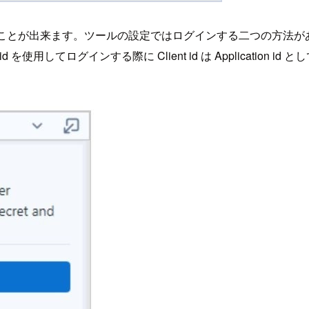
することが出来ます。ツールの設定ではログインする二つの方法
使用してログインする際に Client id は Application id とし