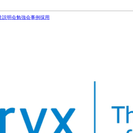
社説明会
勉強会
事例
採用