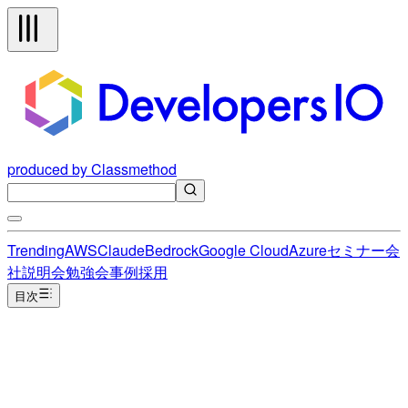
produced by Classmethod
Trending
AWS
Claude
Bedrock
Google Cloud
Azure
セミナー
会
社説明会
勉強会
事例
採用
目次