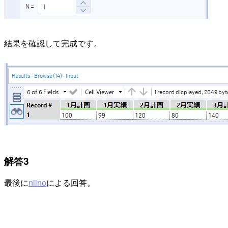
結果を確認して完成です。
解答3
最後に
niino
による回答。