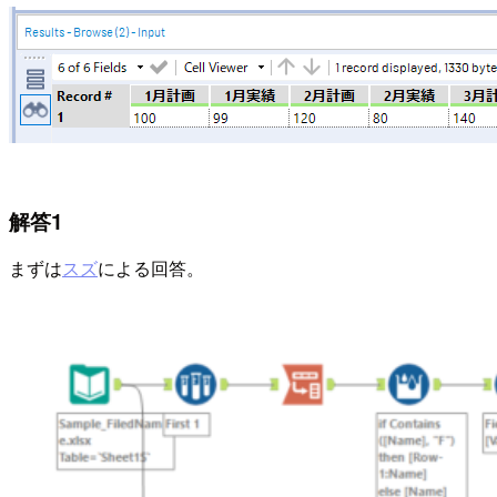
解答1
まずは
スズ
による回答。