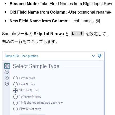
Rename Mode:
Take Field Names from Right Input Row
Old Field Name from Column:
-Use positional rename-
New Field Name from Column:
「col_name」列
Sampleツールの
Skip 1st N rows
と
を設定して、
N = 1
初めの一行をスキップします。