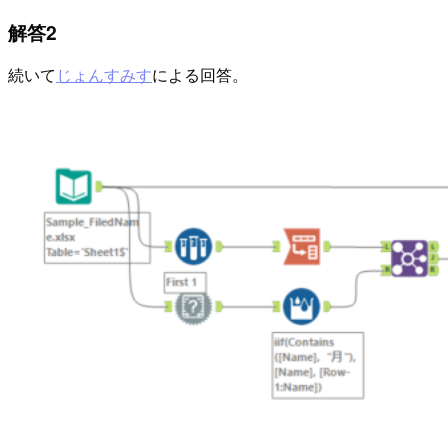
解答2
続いて
じょんすみす
による回答。