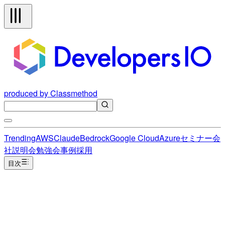
produced by Classmethod
Trending
AWS
Claude
Bedrock
Google Cloud
Azure
セミナー
会
社説明会
勉強会
事例
採用
目次