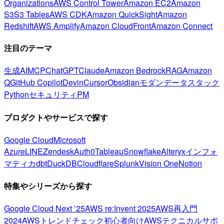
Organizations
AWS Control Tower
Amazon EC2
Amazon
S3
S3 Tables
AWS CDK
Amazon QuickSight
Amazon
Redshift
AWS Amplify
Amazon CloudFront
Amazon Connect
注目のテーマ
生成AI
MCP
ChatGPT
Claude
Amazon Bedrock
RAG
Amazon
Q
GitHub Copilot
Devin
Cursor
Obsidian
モダンデータスタック
Python
セキュリティ
PM
プロダクトやサービスで探す
Google Cloud
Microsoft
Azure
LINE
Zendesk
Auth0
Tableau
Snowflake
Alteryx
インフォ
マティカ
dbt
DuckDB
Cloudflare
Splunk
Vision One
Notion
特集やシリーズから探す
Google Cloud Next ’25
AWS re:Invent 2025
AWS再入門
2024
AWSトレンドチェック
初心者向け
AWSテクニカルサポ