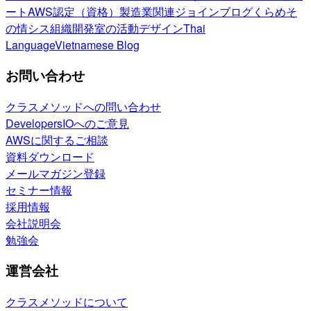
ート
AWS認定（資格）
製造業関連
ジョインブログ
くらめそ
の情シス
組織開発室の活動
デザイン
Thai
Language
Vietnamese Blog
お問い合わせ
クラスメソッドへの問い合わせ
DevelopersIOへのご意見
AWSに関するご相談
資料ダウンロード
メールマガジン登録
セミナー情報
採用情報
会社説明会
勉強会
運営会社
クラスメソッドについて