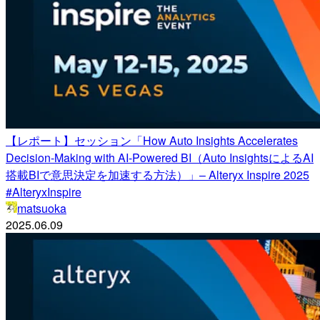
【レポート】セッション「How Auto Insights Accelerates
Decision-Making with AI-Powered BI（Auto InsightsによるAI
搭載BIで意思決定を加速する方法）」– Alteryx Inspire 2025
#AlteryxInspire
matsuoka
2025.06.09