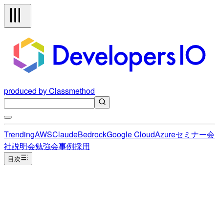
produced by Classmethod
Trending
AWS
Claude
Bedrock
Google Cloud
Azure
セミナー
会
社説明会
勉強会
事例
採用
目次