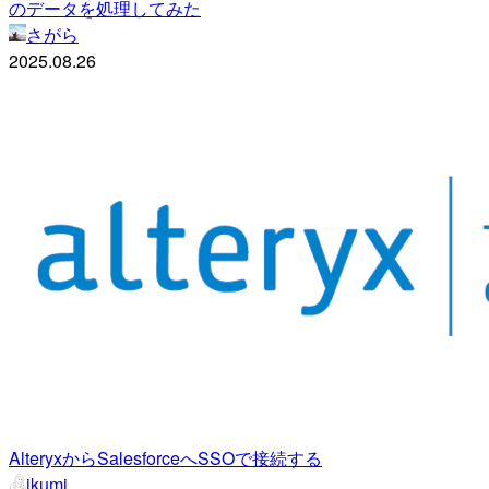
のデータを処理してみた
さがら
2025.08.26
AlteryxからSalesforceへSSOで接続する
ikumi