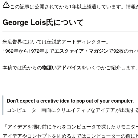
この記事は公開されてから1年以上経過しています。情報
George Lois氏について
米広告界においては伝説的アートディレクター。
1962年から1972年まで
エスクァイア・マガジン
で92枚のカ
本稿では氏からの
物凄いアドバイス
をいくつかご紹介します
Don’t expect a creative idea to pop out of your computer.
コンピューター画面にクリエイティブなアイデアが出現す
「アイデアを掴む前にそれをコンピュータで探したりモニタ
アイデアやコンセプトを固めるまではコンピューターの前に