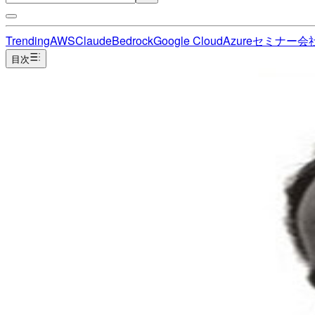
Trending
AWS
Claude
Bedrock
Google Cloud
Azure
セミナー
会
目次