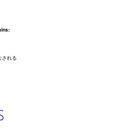
ains:
なされる