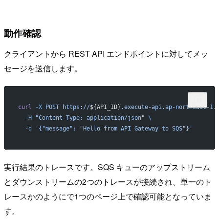
動作確認
クライアントから REST API エンドポイントに対してメッ
セージを送信します。
curl
 -X
 POST
 https://
${API_ID}
.execute-api.ap-northeast-1.
  -H
 "Content-Type: application/json"
 \
  -d
 '{"message": "Hello from API Gateway to SQS"}'
実行結果のトレースです。SQS キューのアップストリーム
とダウンストリームの2つのトレースが接続され、単一のト
レースかのようにで1つのページ上で確認可能となっていま
す。