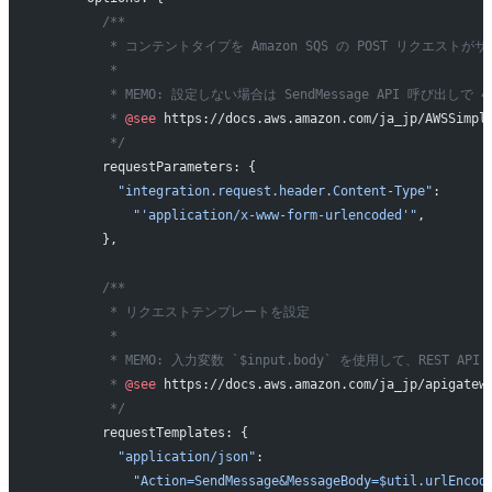
        /**
         * コンテントタイプを Amazon SQS の POST リクエス
         *
         * MEMO: 設定しない場合は SendMessage API 呼び出しで
         * 
@see
 https://docs.aws.amazon.com/ja_jp/AWSSimpl
         */
        requestParameters: {
          "integration.request.header.Content-Type"
:
            "'application/x-www-form-urlencoded'"
,
        },
        /**
         * リクエストテンプレートを設定
         *
         * MEMO: 入力変数 `$input.body` を使用して、RE
         * 
@see
 https://docs.aws.amazon.com/ja_jp/apigatew
         */
        requestTemplates: {
          "application/json"
:
            "Action=SendMessage&MessageBody=$util.urlEncod