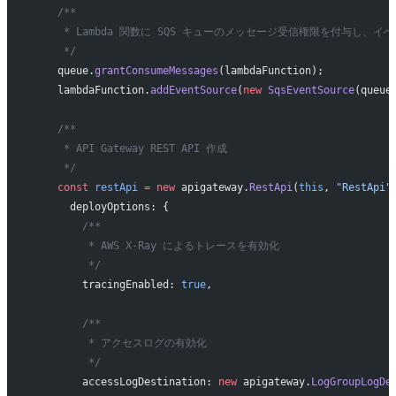
    /**
     * Lambda 関数に SQS キューのメッセージ受信権限を付与し、
     */
    queue.
grantConsumeMessages
(lambdaFunction);
    lambdaFunction.
addEventSource
(
new
 SqsEventSource
(queue
    /**
     * API Gateway REST API 作成
     */
    const
 restApi
 =
 new
 apigateway.
RestApi
(
this
, 
"RestApi"
      deployOptions: {
        /**
         * AWS X-Ray によるトレースを有効化
         */
        tracingEnabled: 
true
,
        /**
         * アクセスログの有効化
         */
        accessLogDestination: 
new
 apigateway.
LogGroupLogDe