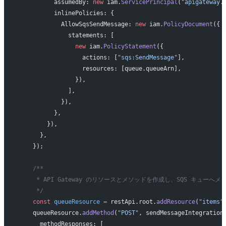
          assumedBy: 
new
 iam.
ServicePrincipal
(
"apigateway.
          inlinePolicies: {
            AllowSqsSendMessage: 
new
 iam.
PolicyDocument
({
              statements: [
                new
 iam.
PolicyStatement
({
                  actions: [
"sqs:SendMessage"
],
                  resources: [queue.queueArn],
                }),
              ],
            }),
          },
        }),
      },
    });
    /**
     * API Gateway のリソースとメソッドを作成し、SQS キュー
     */
    const
 queueResource
 =
 restApi.root.
addResource
(
"items"
    queueResource.
addMethod
(
"POST"
, sendMessageIntegration
      methodResponses: [