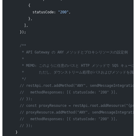
        {
          statusCode: 
"200"
,
        },
      ],
    });
    /**
     * API Gateway の ANY メソッドとプロキシリソースの設定例
     *
     * MEMO: このように任意のパスと HTTP メソッドで SQS キ
     *       ただし、ダウンストリーム処理がパスおよびメソッド
     */
    // restApi.root.addMethod("ANY", sendMessageIntegratio
    //   methodResponses: [{ statusCode: "200" }],
    // });
    // const proxyResource = restApi.root.addResource("{pr
    // proxyResource.addMethod("ANY", sendMessageIntegrati
    //   methodResponses: [{ statusCode: "200" }],
    // });
  }