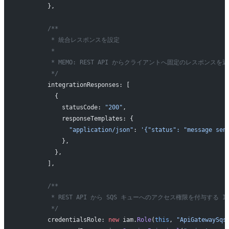
        },
        /**
         * 統合レスポンスを設定
         *
         * MEMO: REST API からクライアントへ固定のレスポンス
         */
        integrationResponses: [
          {
            statusCode: 
"200"
,
            responseTemplates: {
              "application/json"
: 
'{"status": "message sen
            },
          },
        ],
        /**
         * REST API から SQS キューへのアクセス権限を付与する 
         */
        credentialsRole: 
new
 iam.
Role
(
this
, 
"ApiGatewaySqs