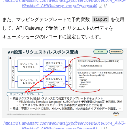
Blackbelt_APIGateway_rev.pdf#page=49
より
また、マッピングテンプレートで予約変数
を使用
$iuput
して、API Gateway で受信したリクエストのボディを
キューメッセージのレコードに設定しています。
https://d1.awsstatic.com/webinars/jp/pdf/services/20190514_AWS-
Blackbelt_APIGateway_rev.pdf#page=51
より