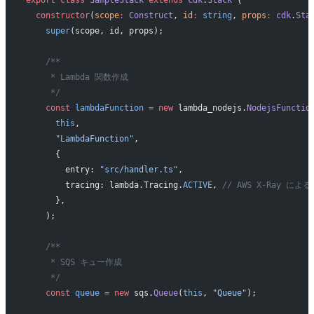
  constructor
(
scope
:
 Construct
, 
id
:
 string
, 
props
:
 cdk
.
Sta
    super
(scope, id, props);
    /**
     * Lambda 関数作成
     */
    const
 lambdaFunction
 =
 new
 lambda_nodejs.
NodejsFunctio
      this
,
      "LambdaFunction"
,
      {
        entry: 
"src/handler.ts"
,
        tracing: lambda.Tracing.
ACTIVE
, 
// AWS X-Ray に
      },
    );
    /**
     * SQS キュー作成
     */
    const
 queue
 =
 new
 sqs.
Queue
(
this
, 
"Queue"
);