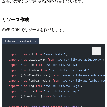
ム等とのマシン間通信(M2M)を想定しています。
リソース作成
AWS CDK でリソースを作成します。
lib/sample-stack.ts
import
 *
 as
 cdk 
from
 "aws-cdk-lib"
;
import
 *
 as
 apigateway 
from
 "aws-cdk-lib/aws-apigateway"
;
import
 *
 as
 iam 
from
 "aws-cdk-lib/aws-iam"
;
import
 *
 as
 lambda 
from
 "aws-cdk-lib/aws-lambda"
;
import
 { SqsEventSource } 
from
 "aws-cdk-lib/aws-lambda-eve
import
 *
 as
 lambda_nodejs 
from
 "aws-cdk-lib/aws-lambda-nod
import
 *
 as
 log 
from
 "aws-cdk-lib/aws-logs"
;
import
 *
 as
 sqs 
from
 "aws-cdk-lib/aws-sqs"
;
import
 { Construct } 
from
 "constructs"
;
export
 class
 SampleStack
 extends
 cdk
.
Stack
 {