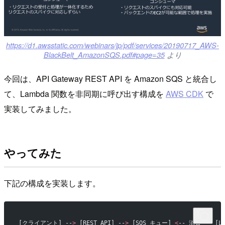
https://d1.awsstatic.com/webinars/jp/pdf/services/20190717_AWS-
BlackBelt_AmazonSQS.pdf#page=35
より
今回は、API Gateway REST API を Amazon SQS と統合し
て、Lambda 関数を非同期に呼び出す構成を
AWS CDK
で
実装してみました。
やってみた
下記の構成を実装します。
[クライアント] --
>
 [REST API] --
>
 [SQS キュー] 
<
-- 消費 -- [L