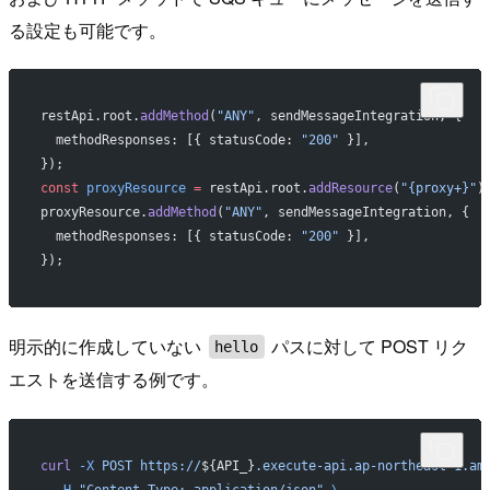
る設定も可能です。
restApi.root.
addMethod
(
"ANY"
, sendMessageIntegration, {
  methodResponses: [{ statusCode: 
"200"
 }],
});
const
 proxyResource
 =
 restApi.root.
addResource
(
"{proxy+}"
)
proxyResource.
addMethod
(
"ANY"
, sendMessageIntegration, {
  methodResponses: [{ statusCode: 
"200"
 }],
});
明示的に作成していない
パスに対して POST リク
hello
エストを送信する例です。
curl
 -X
 POST
 https://
${API_}
.execute-api.ap-northeast-1.am