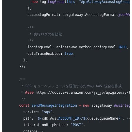
          new
 log.
LogGroup
(
this
, 
"ApiGatewayAccessLogGroup
        ),
        accessLogFormat: apigateway.AccessLogFormat.
jsonWi
        /**
         * 実行ログの有効化
         */
        loggingLevel: apigateway.MethodLoggingLevel.
INFO
,
        dataTraceEnabled: 
true
,
      },
    });
    /**
     * SQS キューへメッセージを送信するための AWS 統合を作成
     * 
@see
 https://docs.aws.amazon.com/ja_jp/apigateway/l
     */
    const
 sendMessageIntegration
 =
 new
 apigateway.
AwsInteg
      service: 
"sqs"
,
      path: 
`${
cdk
.
Aws
.
ACCOUNT_ID
}/${
queue
.
queueName
}`
, 
/
      integrationHttpMethod: 
"POST"
,
      options: {