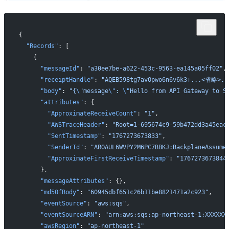
{
  "Records"
: [
    {
      "messageId"
: 
"a30ee7be-a622-453c-9563-ea145a05ff02"
,
      "receiptHandle"
: 
"AQEB598tg7avOpwo6n6v6k3+...<省略>..
      "body"
: 
"{
\"
message
\"
: 
\"
Hello from API Gateway to S
      "attributes"
: {
        "ApproximateReceiveCount"
: 
"1"
,
        "AWSTraceHeader"
: 
"Root=1-695674c9-59b472dd3a45eac
        "SentTimestamp"
: 
"1767273673833"
,
        "SenderId"
: 
"AROAUL6WVPY2M6PC7BBKJ:BackplaneAssume
        "ApproximateFirstReceiveTimestamp"
: 
"1767273673844
      },
      "messageAttributes"
: {},
      "md5OfBody"
: 
"60945dbf651c26b11be8821471a2c923"
,
      "eventSource"
: 
"aws:sqs"
,
      "eventSourceARN"
: 
"arn:aws:sqs:ap-northeast-1:XXXXXX
      "awsRegion"
: 
"ap-northeast-1"