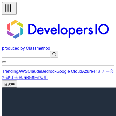
produced by Classmethod
Trending
AWS
Claude
Bedrock
Google Cloud
Azure
セミナー
会
社説明会
勉強会
事例
採用
目次