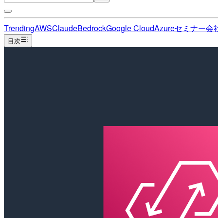
Trending
AWS
Claude
Bedrock
Google Cloud
Azure
セミナー
会
目次