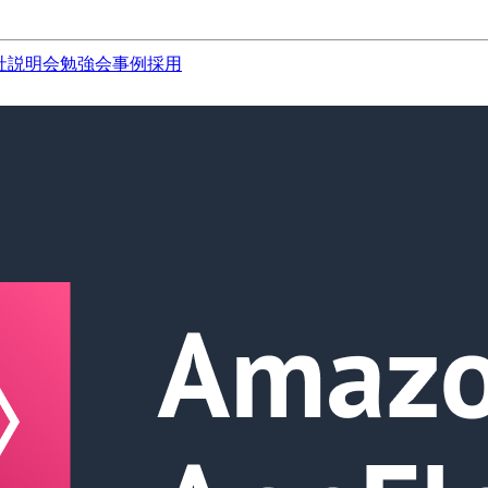
社説明会
勉強会
事例
採用