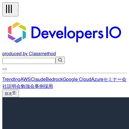
produced by Classmethod
Trending
AWS
Claude
Bedrock
Google Cloud
Azure
セミナー
会
社説明会
勉強会
事例
採用
目次