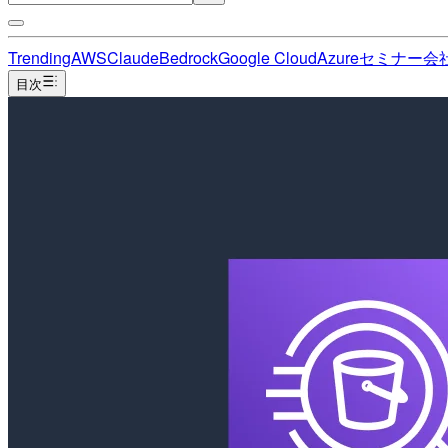
Trending
AWS
Claude
Bedrock
Google Cloud
Azure
セミナー
会
目次