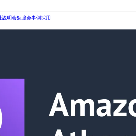
社説明会
勉強会
事例
採用