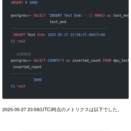
INSERT
 0
 3000
postgres
=>
 SELECT
 'INSERT Test End: '
 ||
 NOW
() 
as
 test_end
                   test_end                    
-----------------------------------------------
 INSERT
 Test 
End
: 
2025
-
05
-
27
 23
:
58
:
57
.
40972
+
00
(
1
 row
)
-- 結果確認
postgres
=>
 SELECT
 COUNT
(
*
) 
as
 inserted_count 
FROM
 dpu_test
 inserted_count 
----------------
           3000
(
1
 row
)
2025-05-27 23:58(UTC)時点のメトリクスは以下でした。