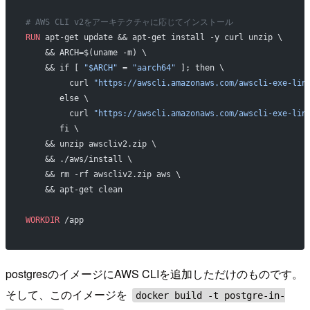
# AWS CLI v2をアーキテクチャに応じてインストール
RUN
 apt-get update && apt-get install -y curl unzip \
    && ARCH=$(uname -m) \
    && if [ 
"$ARCH"
 = 
"aarch64"
 ]; then \
         curl 
"https://awscli.amazonaws.com/awscli-exe-lin
       else \
         curl 
"https://awscli.amazonaws.com/awscli-exe-lin
       fi \
    && unzip awscliv2.zip \
    && ./aws/install \
    && rm -rf awscliv2.zip aws \
    && apt-get clean
WORKDIR
 /app
postgresのイメージにAWS CLIを追加しただけのものです。
そして、このイメージを
docker build -t postgre-in-