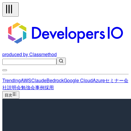
produced by Classmethod
Trending
AWS
Claude
Bedrock
Google Cloud
Azure
セミナー
会
社説明会
勉強会
事例
採用
目次