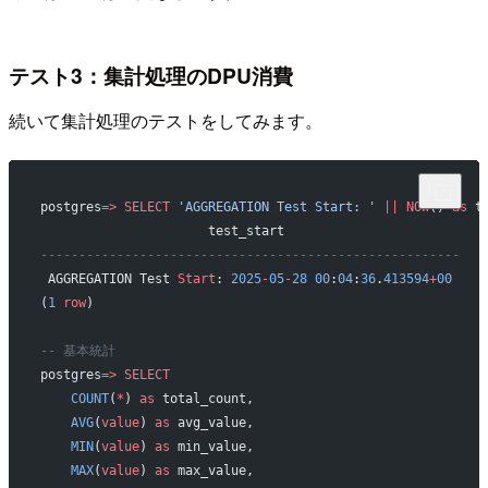
テスト3：集計処理のDPU消費
続いて集計処理のテストをしてみます。
postgres
=>
 SELECT
 'AGGREGATION Test Start: '
 ||
 NOW
() 
as
 t
                      test_start                       
-------------------------------------------------------
 AGGREGATION Test 
Start
: 
2025
-
05
-
28
 00
:
04
:
36
.
413594
+
00
(
1
 row
)
-- 基本統計
postgres
=>
 SELECT
    COUNT
(
*
) 
as
 total_count,
    AVG
(
value
) 
as
 avg_value,
    MIN
(
value
) 
as
 min_value,
    MAX
(
value
) 
as
 max_value,