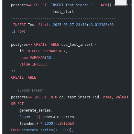
postgres
=>
 SELECT
 'INSERT Test Start: '
 ||
 NOW
() 
as
 test_s
                    test_start                    
--------------------------------------------------
 INSERT
 Test 
Start
: 
2025
-
05
-
27
 23
:
58
:
43
.
012188
+
00
(
1
 row
)
postgres
=>
 CREATE
 TABLE
 dpu_test_insert (
    id 
INTEGER
 PRIMARY KEY
,
    name
 VARCHAR
(
50
),
    value
 INTEGER
);
CREATE
 TABLE
-- 3,000件INSERT
postgres
=>
 INSERT INTO
 dpu_test_insert (id, 
name
, 
value
)
SELECT
    generate_series,
    'name_'
 ||
 generate_series,
    (random() 
*
 1000
)::
INTEGER
FROM
 generate_series
(
1
, 
3000
);