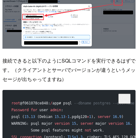
接続できると以下のようにSQLコマンドを実行できるはずで
す。（クライアントとサーバでバージョンが違うというメッ
セージが出ちゃってますね）
root
@f061078ce848:
/
app# psql 
--dbname postgres --username 
Password
 for
 user 
admin
: 
psql (
15
.
13
 (Debian 
15
.
13
-
1
.pgdg120
+
1
), 
server
 16
.
9
)
WARNING: psql major 
version
 15
, 
server
 major 
version
 16
.
         Some psql features might 
not
 work.
SSL
 connection
 (protocol: 
TLSv1
.
3
, cipher: TLS_AES_128_GCM