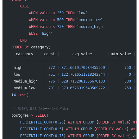
    CASE
        WHEN
 value
 <
 250
 THEN
 'low'
        WHEN
 value
 <
 500
 THEN
 'medium_low'
        WHEN
 value
 <
 750
 THEN
 'medium_high'
        ELSE
 'high'
    END
ORDER BY
 category;
  category   | count |      avg_value       | min_value | 
-------------+-------+----------------------+-----------+-
 high        |   
772
 | 
871
.
6619170984455959
 |       
750
 | 
 low         |   
751
 | 
122
.
7616511318242344
 |         
0
 | 
 medium_high |   
776
 | 
628
.
7152061855670103
 |       
500
 | 
 medium_low  |   
701
 | 
373
.
6576319543509272
 |       
250
 | 
(
4
 rows
)
-- 複雑な集計（パーセンタイル）
postgres
=>
 SELECT
    PERCENTILE_CONT
(
0
.
25
) 
WITHIN
 GROUP
 (
ORDER BY
 value
) 
as
    PERCENTILE_CONT
(
0
.
5
) 
WITHIN
 GROUP
 (
ORDER BY
 value
) 
as
 
    PERCENTILE_CONT
(
0
.
75
) 
WITHIN
 GROUP
 (
ORDER BY
 value
) 
as