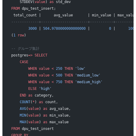
    STDDEV(
value
) 
as
 std_dev
FROM
 dpu_test_insert;
 total_count |      avg_value       | min_value | max_valu
-------------+----------------------+-----------+---------
        3000
 | 
504
.
9780000000000000
 |         
0
 |      
100
(
1
 row
)
-- グループ集計
postgres
=>
 SELECT
    CASE
        WHEN
 value
 <
 250
 THEN
 'low'
        WHEN
 value
 <
 500
 THEN
 'medium_low'
        WHEN
 value
 <
 750
 THEN
 'medium_high'
        ELSE
 'high'
    END
 as
 category,
    COUNT
(
*
) 
as
 count,
    AVG
(
value
) 
as
 avg_value,
    MIN
(
value
) 
as
 min_value,
    MAX
(
value
) 
as
 max_value
FROM
 dpu_test_insert
GROUP BY