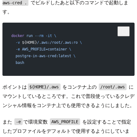
でビルドしたあと以下のコマンドで起動しま
aws-cred .
す。
docker
 run
 --rm
 -it
 \
  -v
 ${HOME}
/.aws:/root/.aws:ro
 \
  -e
 AWS_PROFILE=container
 \
  postgre-in-aws-cred:latest
 \
  bash
ポイントは
をコンテナ上の
に
${HOME}/.aws
/root/.aws
マウントしているところです。これで普段使っているクレデ
ンシャル情報をコンテナ上でも使用できるようにしました。
また
で環境変数
を設定することで指定
-e
AWS_PROFILE
したプロファイルをデフォルトで使用するようにしていま