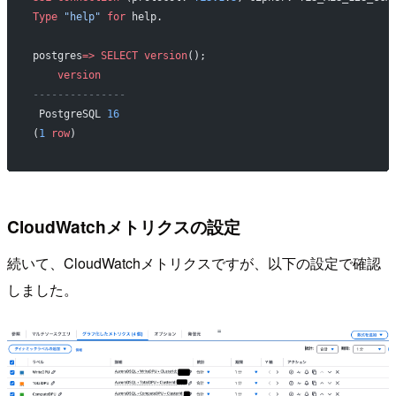
Type
 "help"
 for
 help.
postgres
=>
 SELECT
 version
();
    version
---------------
 PostgreSQL 
16
(
1
 row
)
CloudWatchメトリクスの設定
続いて、CloudWatchメトリクスですが、以下の設定で確認
しました。