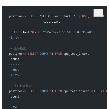
postgres
=>
 SELECT
 'SELECT Test Start: '
 ||
 NOW
() 
as
 test_s
                    test_start                    
--------------------------------------------------
 SELECT
 Test 
Start
: 
2025
-
05
-
28
 00
:
01
:
18
.
075355
+
00
(
1
 row
)
-- 全件検索
postgres
=>
 SELECT
 COUNT
(
*
) 
FROM
 dpu_test_insert;
 count 
-------
  3000
(
1
 row
)
-- 条件付き検索
postgres
=>
 SELECT
 COUNT
(
*
) 
FROM
 dpu_test_insert 
WHERE
 valu
 count 
-------
  1546