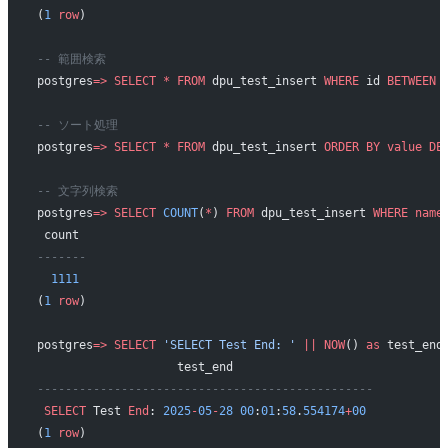
(
1
 row
)
-- 範囲検索
postgres
=>
 SELECT
 *
 FROM
 dpu_test_insert 
WHERE
 id 
BETWEEN
 
-- ソート処理
postgres
=>
 SELECT
 *
 FROM
 dpu_test_insert 
ORDER BY
 value
 DE
-- 文字列検索
postgres
=>
 SELECT
 COUNT
(
*
) 
FROM
 dpu_test_insert 
WHERE
 name
 count 
-------
  1111
(
1
 row
)
postgres
=>
 SELECT
 'SELECT Test End: '
 ||
 NOW
() 
as
 test_end
                    test_end                    
------------------------------------------------
 SELECT
 Test 
End
: 
2025
-
05
-
28
 00
:
01
:
58
.
554174
+
00
(
1
 row
)