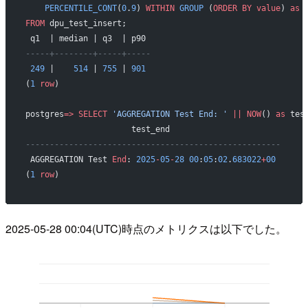
    PERCENTILE_CONT
(
0
.
9
) 
WITHIN
 GROUP
 (
ORDER BY
 value
) 
as
 
FROM
 dpu_test_insert;
 q1  | median | q3  | p90 
-----+--------+-----+-----
 249
 |    
514
 | 
755
 | 
901
(
1
 row
)
postgres
=>
 SELECT
 'AGGREGATION Test End: '
 ||
 NOW
() 
as
 tes
                      test_end                       
-----------------------------------------------------
 AGGREGATION Test 
End
: 
2025
-
05
-
28
 00
:
05
:
02
.
683022
+
00
(
1
 row
)
2025-05-28 00:04(UTC)時点のメトリクスは以下でした。