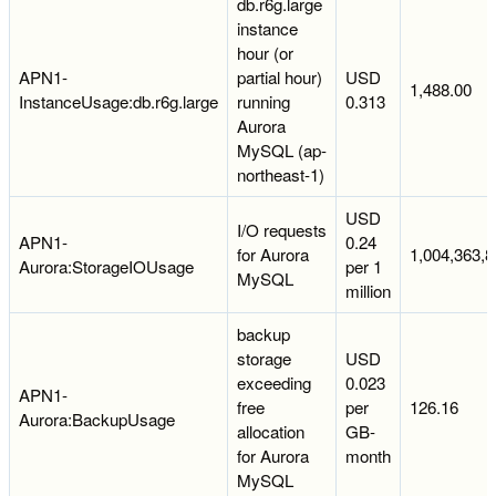
db.r6g.large
instance
hour (or
APN1-
partial hour)
USD
1,488.00
InstanceUsage:db.r6g.large
running
0.313
Aurora
MySQL (ap-
northeast-1)
USD
I/O requests
APN1-
0.24
for Aurora
1,004,363,8
Aurora:StorageIOUsage
per 1
MySQL
million
backup
storage
USD
exceeding
0.023
APN1-
free
per
126.16
Aurora:BackupUsage
allocation
GB-
for Aurora
month
MySQL