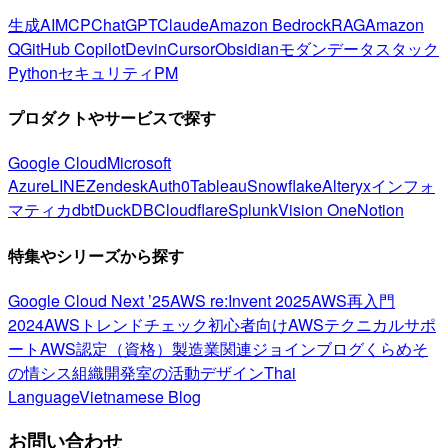
生成AI
MCP
ChatGPT
Claude
Amazon Bedrock
RAG
Amazon
Q
GitHub Copilot
Devin
Cursor
Obsidian
モダンデータスタック
Python
セキュリティ
PM
プロダクトやサービスで探す
Google Cloud
Microsoft
Azure
LINE
Zendesk
Auth0
Tableau
Snowflake
Alteryx
インフォ
マティカ
dbt
DuckDB
Cloudflare
Splunk
Vision One
Notion
特集やシリーズから探す
Google Cloud Next ’25
AWS re:Invent 2025
AWS再入門
2024
AWSトレンドチェック
初心者向け
AWSテクニカルサポ
ート
AWS認定（資格）
製造業関連
ジョインブログ
くらめそ
の情シス
組織開発室の活動
デザイン
Thai
Language
Vietnamese Blog
お問い合わせ