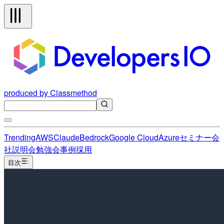
produced by Classmethod
Trending
AWS
Claude
Bedrock
Google Cloud
Azure
セミナー
会
社説明会
勉強会
事例
採用
目次