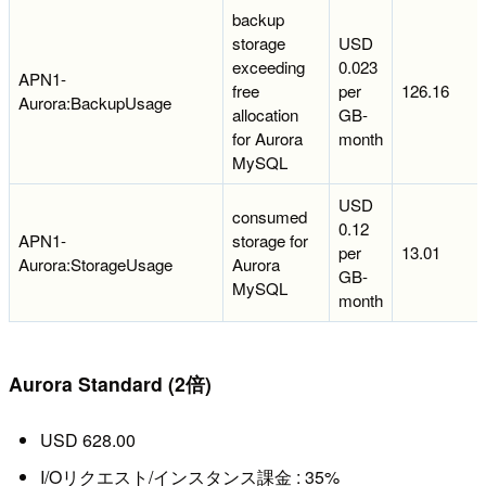
backup
storage
USD
exceeding
0.023
APN1-
free
per
126.16
Aurora:BackupUsage
allocation
GB-
for Aurora
month
MySQL
USD
consumed
0.12
APN1-
storage for
per
13.01
Aurora:StorageUsage
Aurora
GB-
MySQL
month
Aurora Standard (2倍)
USD 628.00
I/Oリクエスト/インスタンス課金 : 35%