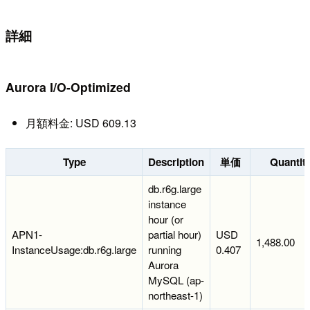
詳細
Aurora I/O-Optimized
月額料金: USD 609.13
Type
Description
単価
Quantit
db.r6g.large
instance
hour (or
APN1-
partial hour)
USD
1,488.00
InstanceUsage:db.r6g.large
running
0.407
Aurora
MySQL (ap-
northeast-1)