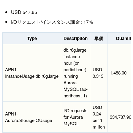
USD 547.65
I/Oリクエスト/インスタンス課金 : 17%
Type
Description
単価
Quantit
db.r6g.large
instance
hour (or
APN1-
partial hour)
USD
1,488.00
InstanceUsage:db.r6g.large
running
0.313
Aurora
MySQL (ap-
northeast-1)
USD
I/O requests
APN1-
0.24
for Aurora
334,787,96
Aurora:StorageIOUsage
per 1
MySQL
million