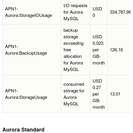
I/O requests
APN1-
USD
for Aurora
334,787,96
Aurora:StorageIOUsage
0
MySQL
backup
storage
USD
exceeding
0.023
APN1-
free
per
126.16
Aurora:BackupUsage
allocation
GB-
for Aurora
month
MySQL
USD
consumed
0.27
APN1-
storage for
per
13.01
Aurora:StorageUsage
Aurora
GB-
MySQL
month
Aurora Standard