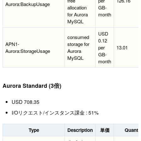
free
per
126.16
Aurora:BackupUsage
allocation
GB-
for Aurora
month
MySQL
USD
consumed
0.12
APN1-
storage for
per
13.01
Aurora:StorageUsage
Aurora
GB-
MySQL
month
Aurora Standard (3倍)
USD 708.35
I/Oリクエスト/インスタンス課金 : 51%
Type
Description
単価
Quanti