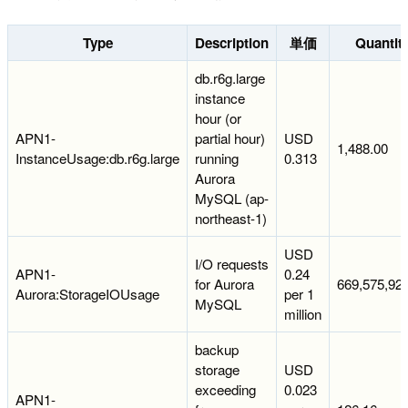
Type
Description
単価
Quantit
db.r6g.large
instance
hour (or
APN1-
partial hour)
USD
1,488.00
InstanceUsage:db.r6g.large
running
0.313
Aurora
MySQL (ap-
northeast-1)
USD
I/O requests
APN1-
0.24
for Aurora
669,575,92
Aurora:StorageIOUsage
per 1
MySQL
million
backup
storage
USD
exceeding
0.023
APN1-