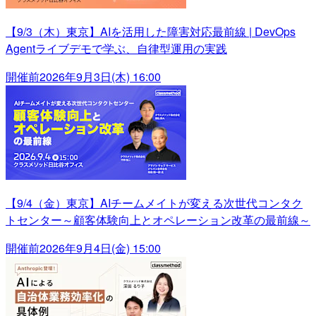
【9/3（木）東京】AIを活用した障害対応最前線 | DevOps
Agentライブデモで学ぶ、自律型運用の実践
開催前
2026年9月3日(木) 16:00
【9/4（金）東京】AIチームメイトが変える次世代コンタク
トセンター～顧客体験向上とオペレーション改革の最前線～
開催前
2026年9月4日(金) 15:00