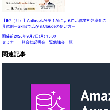
【9/7（月）】Anthropic登壇！AIによる自治体業務効率化の
具体例ーSkillsで広がるClaudeの使い方ー
開催前
2026年9月7日(月) 15:00
セミナー一覧
会社説明会一覧
勉強会一覧
関連記事