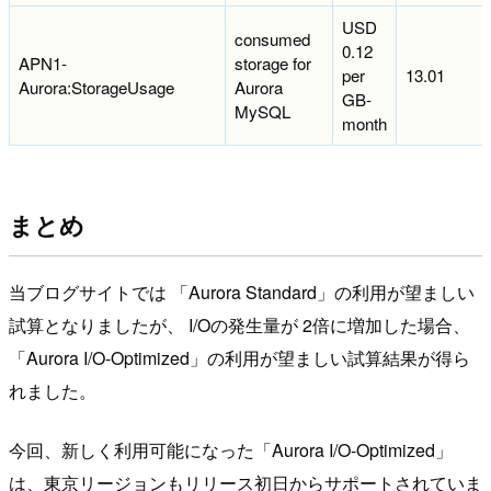
USD
consumed
0.12
APN1-
storage for
per
13.01
Aurora:StorageUsage
Aurora
GB-
MySQL
month
まとめ
当ブログサイトでは 「Aurora Standard」の利用が望ましい
試算となりましたが、 I/Oの発生量が 2倍に増加した場合、
「Aurora I/O-Optimized」の利用が望ましい試算結果が得ら
れました。
今回、新しく利用可能になった「Aurora I/O-Optimized」
は、東京リージョンもリリース初日からサポートされていま