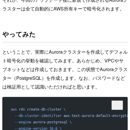
ラスターは全て自動的にAWS所有キーで暗号化されます。
やってみた
ということで、実際にAuroraクラスターを作成してデフォル
ト暗号化の挙動を確認してみます。あらかじめ、VPCやサ
ブネットなどは作成しておきます。この状態でAuroraクラス
ター（PostgreSQL）を作成します。なお、パスワードなど
は検証用として認識いただければと思います。
aws
 rds
 create-db-cluster
 \
  --db-cluster-identifier
 aws-test-aurora-default-encrypti
  --engine
 aurora-postgresql
 \
  --engine-version
 16.6
 \