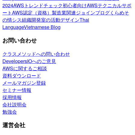
2024
AWSトレンドチェック
初心者向け
AWSテクニカルサポ
ート
AWS認定（資格）
製造業関連
ジョインブログ
くらめそ
の情シス
組織開発室の活動
デザイン
Thai
Language
Vietnamese Blog
お問い合わせ
クラスメソッドへの問い合わせ
DevelopersIOへのご意見
AWSに関するご相談
資料ダウンロード
メールマガジン登録
セミナー情報
採用情報
会社説明会
勉強会
運営会社