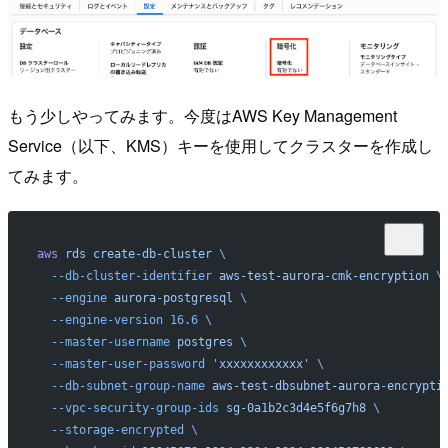
もう少しやってみます。今度はAWS Key Management
Service（以下、KMS）キーを使用してクラスターを作成し
てみます。
aws
 rds
 create-db-cluster
 \
  --db-cluster-identifier
 aws-test-aurora-cmk-encryption
 \
  --engine
 aurora-postgresql
 \
  --engine-version
 16.6
 \
  --master-username
 postgres
 \
  --master-user-password
 'xxxxxxxxxxxx'
 \
  --db-subnet-group-name
 aws-test-dbsubnet-aurora-encrypti
  --vpc-security-group-ids
 sg-0a1b2c3d4e5f6g7h8
 \
  --storage-encrypted
 \