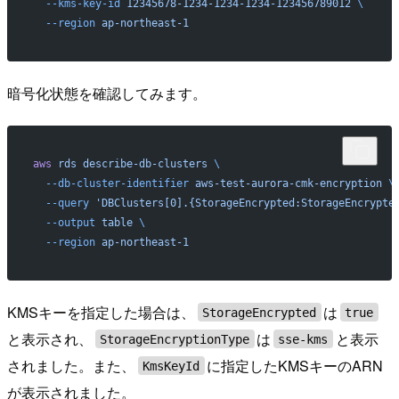
  --kms-key-id
 12345678-1234-1234-1234-123456789012
 \
  --region
 ap-northeast-1
暗号化状態を確認してみます。
aws
 rds
 describe-db-clusters
 \
  --db-cluster-identifier
 aws-test-aurora-cmk-encryption
 \
  --query
 'DBClusters[0].{StorageEncrypted:StorageEncrypte
  --output
 table
 \
  --region
 ap-northeast-1
KMSキーを指定した場合は、
は
StorageEncrypted
true
と表示され、
は
と表示
StorageEncryptionType
sse-kms
されました。また、
に指定したKMSキーのARN
KmsKeyId
が表示されました。