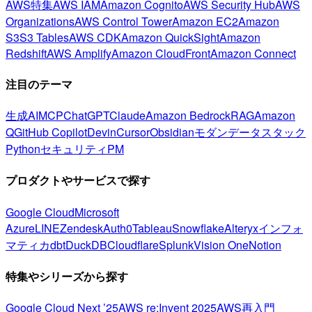
AWS特集
AWS IAM
Amazon Cognito
AWS Security Hub
AWS
Organizations
AWS Control Tower
Amazon EC2
Amazon
S3
S3 Tables
AWS CDK
Amazon QuickSight
Amazon
Redshift
AWS Amplify
Amazon CloudFront
Amazon Connect
注目のテーマ
生成AI
MCP
ChatGPT
Claude
Amazon Bedrock
RAG
Amazon
Q
GitHub Copilot
Devin
Cursor
Obsidian
モダンデータスタック
Python
セキュリティ
PM
プロダクトやサービスで探す
Google Cloud
Microsoft
Azure
LINE
Zendesk
Auth0
Tableau
Snowflake
Alteryx
インフォ
マティカ
dbt
DuckDB
Cloudflare
Splunk
Vision One
Notion
特集やシリーズから探す
Google Cloud Next ’25
AWS re:Invent 2025
AWS再入門