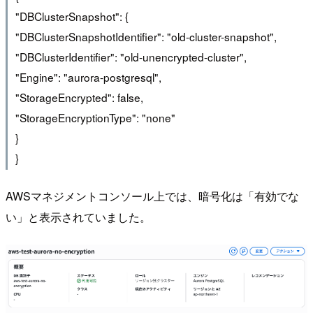
"DBClusterSnapshot": {
"DBClusterSnapshotIdentifier": "old-cluster-snapshot",
"DBClusterIdentifier": "old-unencrypted-cluster",
"Engine": "aurora-postgresql",
"StorageEncrypted": false,
"StorageEncryptionType": "none"
}
}
AWSマネジメントコンソール上では、暗号化は「有効でな
い」と表示されていました。