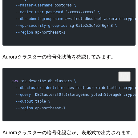
  --master-username
 postgres
 \
  --master-user-password
 'xxxxxxxxxxxx'
 \
  --db-subnet-group-name
 aws-test-dbsubnet-aurora-encrypti
  --vpc-security-group-ids
 sg-0a1b2c3d4e5f6g7h8
 \
  --region
 ap-northeast-1
Auroraクラスターの暗号化状態を確認してみます。
aws
 rds
 describe-db-clusters
 \
  --db-cluster-identifier
 aws-test-aurora-default-encrypti
  --query
 'DBClusters[0].{StorageEncrypted:StorageEncrypte
  --output
 table
 \
  --region
 ap-northeast-1
Auroraクラスターの暗号化設定が、表形式で出力されます。