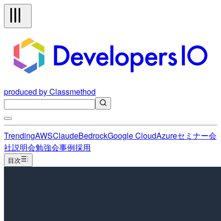
produced by Classmethod
Trending
AWS
Claude
Bedrock
Google Cloud
Azure
セミナー
会
社説明会
勉強会
事例
採用
目次