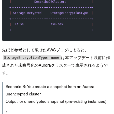
|
             DescribeDBClusters
              |
+-------------------+-------------------------+
|
 StorageEncrypted
  |
  StorageEncryptionType
  |
+-------------------+-------------------------+
|
  False
            |
  sse-rds
                |
+-------------------+-------------------------+
先ほど参考として載せたAWSブログによると、
は本アップデート以前に作
StorageEncryptionType: none
成された未暗号化のAuroraクラスターで表示されるようで
す。
Scenario B: You create a snapshot from an Aurora
unencrypted cluster.
Output for unencrypted snapshot (pre-existing instances):
{