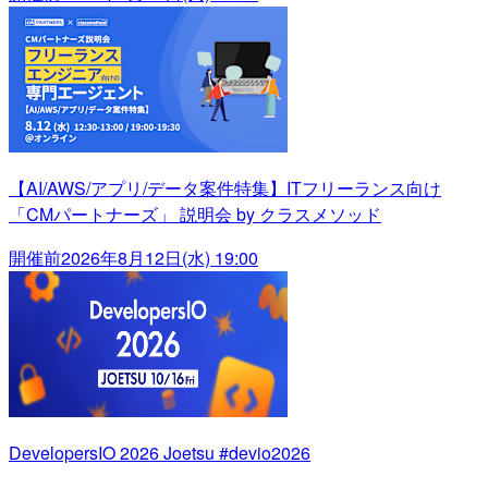
【AI/AWS/アプリ/データ案件特集】ITフリーランス向け
「CMパートナーズ」 説明会 by クラスメソッド
開催前
2026年8月12日(水) 19:00
DevelopersIO 2026 Joetsu #devio2026