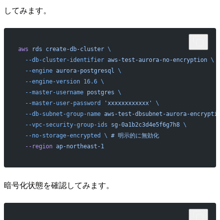
してみます。
aws
 rds
 create-db-cluster
 \
  --db-cluster-identifier
 aws-test-aurora-no-encryption
 \
  --engine
 aurora-postgresql
 \
  --engine-version
 16.6
 \
  --master-username
 postgres
 \
  --master-user-password
 'xxxxxxxxxxxx'
 \
  --db-subnet-group-name
 aws-test-dbsubnet-aurora-encrypti
  --vpc-security-group-ids
 sg-0a1b2c3d4e5f6g7h8
 \
  --no-storage-encrypted
 \ 
#
 明示的に無効化
  --region
 ap-northeast-1
暗号化状態を確認してみます。