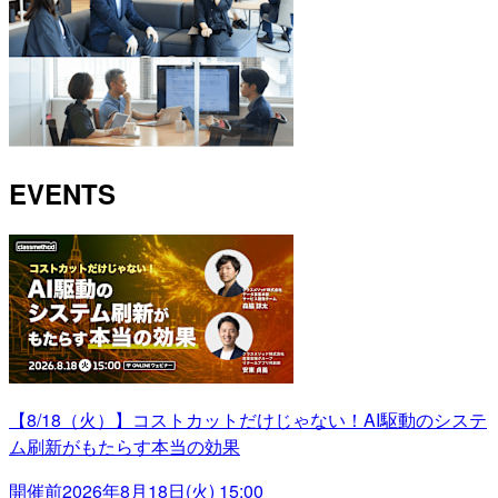
EVENTS
【8/18（火）】コストカットだけじゃない！AI駆動のシステ
ム刷新がもたらす本当の効果
開催前
2026年8月18日(火) 15:00