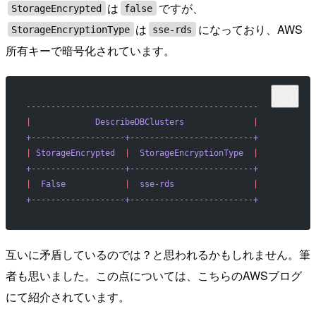
は
ですが、
StorageEncrypted
false
は
になっており、AWS
StorageEncryptionType
sse-rds
所有キーで暗号化されています。
-----------------------------------------------
|
             DescribeDBClusters
              |
+-------------------+-------------------------+
|
 StorageEncrypted
  |
  StorageEncryptionType
  |
+-------------------+-------------------------+
|
  False
            |
  sse-rds
                |
+-------------------+-------------------------+
互いに矛盾しているのでは？と思われるかもしれません。筆
者も思いました。この点については、こちらのAWSブログ
にて紹介されています。