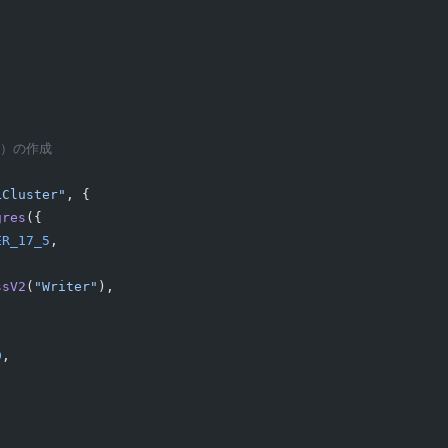
V2）の作成
LCluster"
, {
gres
({
ER_17_5
,
ssV2
(
"Writer"
),
D
,