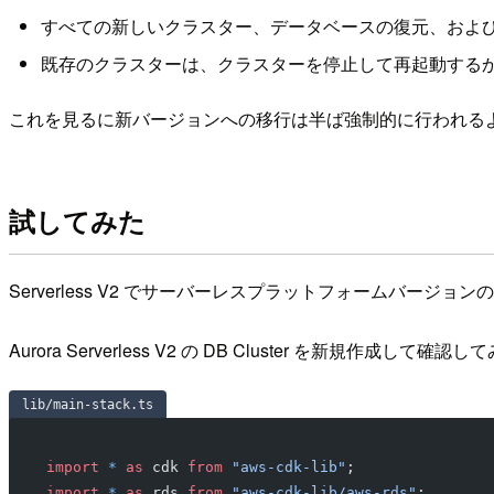
すべての新しいクラスター、データベースの復元、およ
既存のクラスターは、クラスターを停止して再起動するか、B
これを見るに新バージョンへの移行は半ば強制的に行われる
試してみた
Serverless V2 でサーバーレスプラットフォームバージ
Aurora Serverless V2 の DB Cluster を新規作
lib/main-stack.ts
import
 *
 as
 cdk 
from
 "aws-cdk-lib"
;
import
 *
 as
 rds 
from
 "aws-cdk-lib/aws-rds"
;