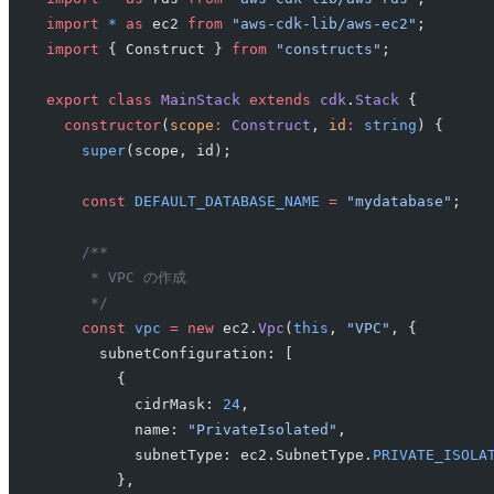
import
 *
 as
 ec2 
from
 "aws-cdk-lib/aws-ec2"
;
import
 { Construct } 
from
 "constructs"
;
export
 class
 MainStack
 extends
 cdk
.
Stack
 {
  constructor
(
scope
:
 Construct
, 
id
:
 string
) {
    super
(scope, id);
    const
 DEFAULT_DATABASE_NAME
 =
 "mydatabase"
;
    /**
     * VPC の作成
     */
    const
 vpc
 =
 new
 ec2.
Vpc
(
this
, 
"VPC"
, {
      subnetConfiguration: [
        {
          cidrMask: 
24
,
          name: 
"PrivateIsolated"
,
          subnetType: ec2.SubnetType.
PRIVATE_ISOLA
        },