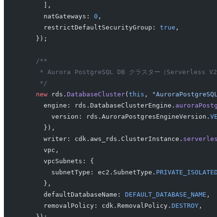
      ],
      natGateways: 
0
,
      restrictDefaultSecurityGroup: 
true
,
    });
    /**
     * Aurora PostgreSQL DB クラスター（Serverless 
     */
    new
 rds.
DatabaseCluster
(
this
, 
"AuroraPostgreSQ
      engine: rds.DatabaseClusterEngine.
auroraPost
        version: rds.AuroraPostgresEngineVersion.
V
      }),
      writer: cdk.aws_rds.ClusterInstance.
serverle
      vpc,
      vpcSubnets: {
        subnetType: ec2.SubnetType.
PRIVATE_ISOLATE
      },
      defaultDatabaseName: 
DEFAULT_DATABASE_NAME
,
      removalPolicy: cdk.RemovalPolicy.
DESTROY
,
    });