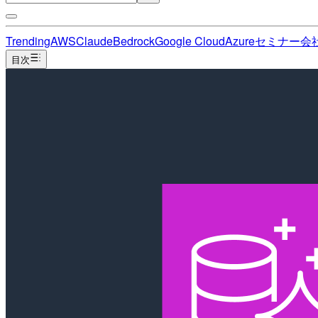
Trending
AWS
Claude
Bedrock
Google Cloud
Azure
セミナー
会
目次