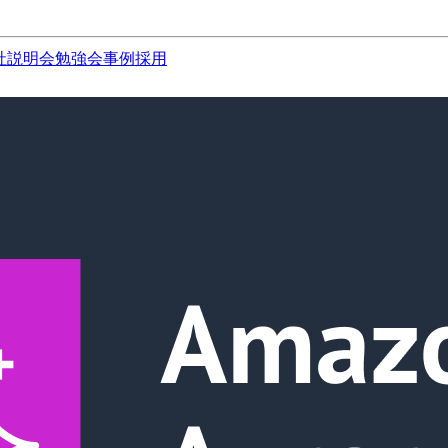
社説明会
勉強会
事例
採用