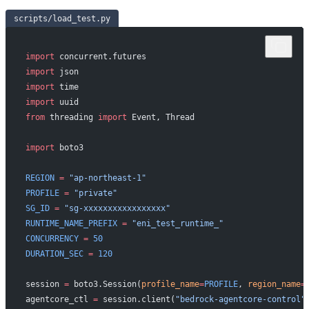
scripts/load_test.py
import
 concurrent.futures
import
 json
import
 time
import
 uuid
from
 threading 
import
 Event, Thread
import
 boto3
REGION
 =
 "ap-northeast-1"
PROFILE
 =
 "private"
SG_ID
 =
 "sg-xxxxxxxxxxxxxxxxx"
RUNTIME_NAME_PREFIX
 =
 "eni_test_runtime_"
CONCURRENCY
 =
 50
DURATION_SEC
 =
 120
session 
=
 boto3.Session(
profile_name
=
PROFILE
, 
region_name
=
agentcore_ctl 
=
 session.client(
"bedrock-agentcore-control"