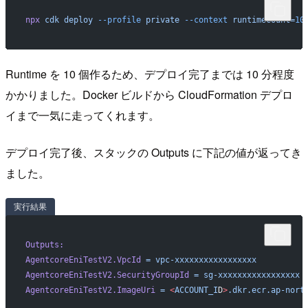
npx
 cdk
 deploy
 --profile
 private
 --context
 runtimeCount=
10
Runtime を 10 個作るため、デプロイ完了までは 10 分程度
かかりました。Docker ビルドから CloudFormation デプロ
イまで一気に走ってくれます。
デプロイ完了後、スタックの Outputs に下記の値が返ってき
ました。
実行結果
Outputs:
AgentcoreEniTestV2.VpcId
 =
 vpc-xxxxxxxxxxxxxxxxx
AgentcoreEniTestV2.SecurityGroupId
 =
 sg-xxxxxxxxxxxxxxxxx
AgentcoreEniTestV2.ImageUri
 =
 <
ACCOUNT_I
D
>
.dkr.ecr.ap-nort