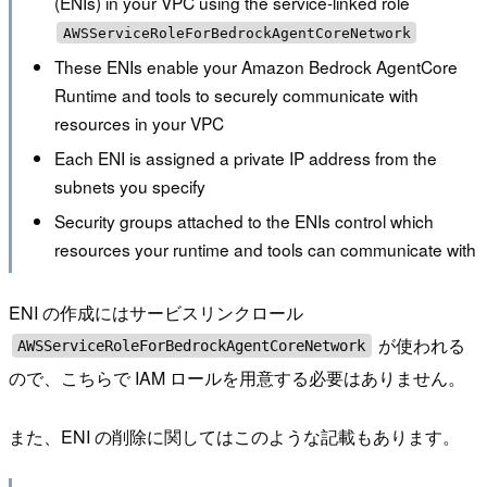
(ENIs) in your VPC using the service-linked role
AWSServiceRoleForBedrockAgentCoreNetwork
These ENIs enable your Amazon Bedrock AgentCore
Runtime and tools to securely communicate with
resources in your VPC
Each ENI is assigned a private IP address from the
subnets you specify
Security groups attached to the ENIs control which
resources your runtime and tools can communicate with
ENI の作成にはサービスリンクロール
が使われる
AWSServiceRoleForBedrockAgentCoreNetwork
ので、こちらで IAM ロールを用意する必要はありません。
また、ENI の削除に関してはこのような記載もあります。