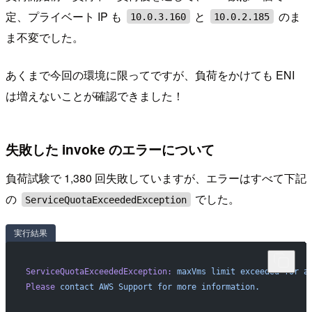
定、プライベート IP も
と
のま
10.0.3.160
10.0.2.185
ま不変でした。
あくまで今回の環境に限ってですが、負荷をかけても ENI
は増えないことが確認できました！
失敗した invoke のエラーについて
負荷試験で 1,380 回失敗していますが、エラーはすべて下記
の
でした。
ServiceQuotaExceededException
実行結果
ServiceQuotaExceededException:
 maxVms
 limit
 exceeded
 for
 a
Please
 contact
 AWS
 Support
 for
 more
 information.