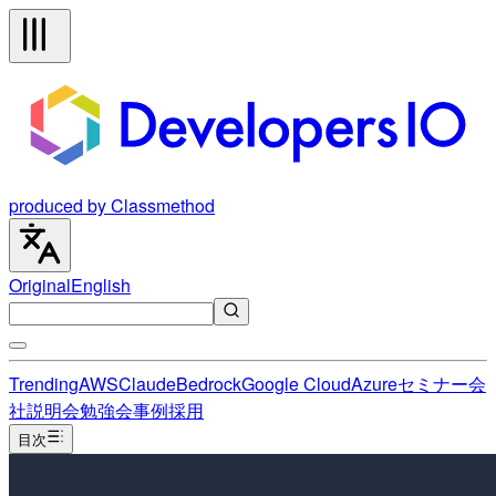
produced by Classmethod
Original
English
Trending
AWS
Claude
Bedrock
Google Cloud
Azure
セミナー
会
社説明会
勉強会
事例
採用
目次