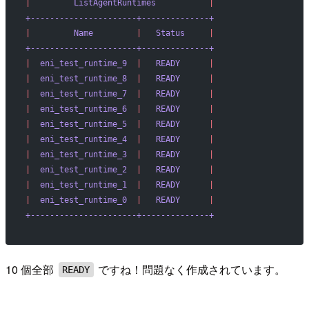
|
         ListAgentRuntimes
           |
+----------------------+--------------+
|
         Name
         |
   Status
     |
+----------------------+--------------+
|
  eni_test_runtime_9
  |
   READY
      |
|
  eni_test_runtime_8
  |
   READY
      |
|
  eni_test_runtime_7
  |
   READY
      |
|
  eni_test_runtime_6
  |
   READY
      |
|
  eni_test_runtime_5
  |
   READY
      |
|
  eni_test_runtime_4
  |
   READY
      |
|
  eni_test_runtime_3
  |
   READY
      |
|
  eni_test_runtime_2
  |
   READY
      |
|
  eni_test_runtime_1
  |
   READY
      |
|
  eni_test_runtime_0
  |
   READY
      |
+----------------------+--------------+
10 個全部
ですね！問題なく作成されています。
READY