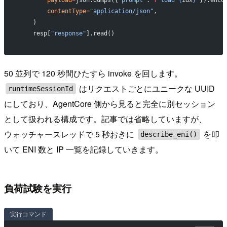
        payload
=
json.dumps({
"prompt"
: 
f
"load 
{
idx
}
"
}).enco
        contentType
=
"application/json"
,
    )
    resp[
"response"
].read()
50 並列で 120 秒間ひたすら invoke を回します。
はリクエストごとにユニークな UUID
runtimeSessionId
にしており、AgentCore 側から見ると完全に別セッション
として扱われる構成です。記事では省略していますが、
ウォッチャースレッドで 5 秒おきに
を叩
describe_eni()
いて ENI 数と IP 一覧を記録していきます。
負荷試験を実行
実行コマンド