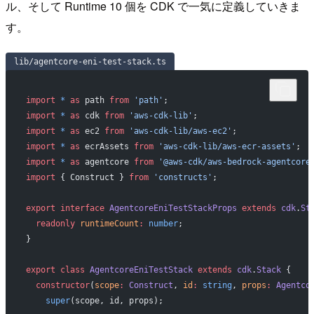
ル、そして Runtime 10 個を CDK で一気に定義していきま
す。
lib/agentcore-eni-test-stack.ts
import
 *
 as
 path 
from
 'path'
;
import
 *
 as
 cdk 
from
 'aws-cdk-lib'
;
import
 *
 as
 ec2 
from
 'aws-cdk-lib/aws-ec2'
;
import
 *
 as
 ecrAssets 
from
 'aws-cdk-lib/aws-ecr-assets'
;
import
 *
 as
 agentcore 
from
 '@aws-cdk/aws-bedrock-agentcore
import
 { Construct } 
from
 'constructs'
;
export
 interface
 AgentcoreEniTestStackProps
 extends
 cdk
.
St
  readonly
 runtimeCount
:
 number
;
}
export
 class
 AgentcoreEniTestStack
 extends
 cdk
.
Stack
 {
  constructor
(
scope
:
 Construct
, 
id
:
 string
, 
props
:
 Agentco
    super
(scope, id, props);