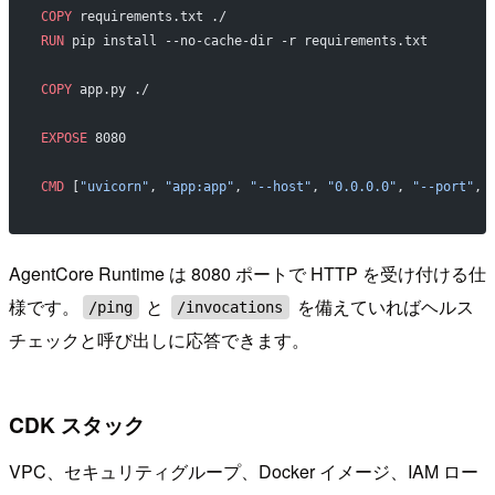
COPY
 requirements.txt ./
RUN
 pip install --no-cache-dir -r requirements.txt
COPY
 app.py ./
EXPOSE
 8080
CMD
 [
"uvicorn"
, 
"app:app"
, 
"--host"
, 
"0.0.0.0"
, 
"--port"
, 
AgentCore Runtime は 8080 ポートで HTTP を受け付ける仕
様です。
と
を備えていればヘルス
/ping
/invocations
チェックと呼び出しに応答できます。
CDK スタック
VPC、セキュリティグループ、Docker イメージ、IAM ロー