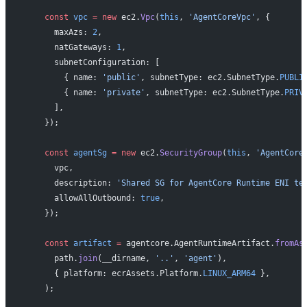
    const
 vpc
 =
 new
 ec2.
Vpc
(
this
, 
'AgentCoreVpc'
, {
      maxAzs: 
2
,
      natGateways: 
1
,
      subnetConfiguration: [
        { name: 
'public'
, subnetType: ec2.SubnetType.
PUBLI
        { name: 
'private'
, subnetType: ec2.SubnetType.
PRIV
      ],
    });
    const
 agentSg
 =
 new
 ec2.
SecurityGroup
(
this
, 
'AgentCore
      vpc,
      description: 
'Shared SG for AgentCore Runtime ENI te
      allowAllOutbound: 
true
,
    });
    const
 artifact
 =
 agentcore.AgentRuntimeArtifact.
fromAs
      path.
join
(__dirname, 
'..'
, 
'agent'
),
      { platform: ecrAssets.Platform.
LINUX_ARM64
 },
    );