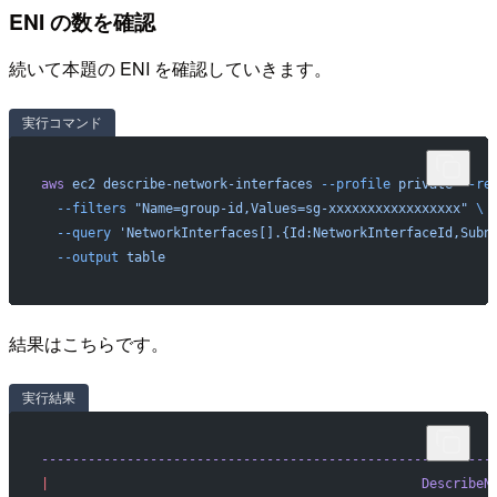
ENI の数を確認
続いて本題の ENI を確認していきます。
実行コマンド
aws
 ec2
 describe-network-interfaces
 --profile
 private
 --re
  --filters
 "Name=group-id,Values=sg-xxxxxxxxxxxxxxxxx"
 \
  --query
 'NetworkInterfaces[].{Id:NetworkInterfaceId,Subn
  --output
 table
結果はこちらです。
実行結果
----------------------------------------------------------
|
                                                DescribeN