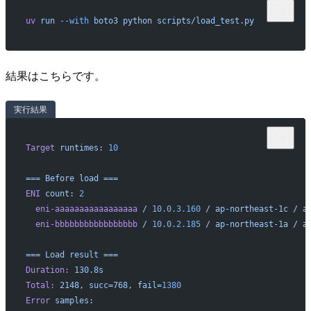
uv
 run
 --with
 boto3
 python
 scripts/load_test.py
結果はこちらです。
実行結果
Target
 runtimes:
 10
===
 Before
 load
 ===
ENI
 count:
 2
  eni-aaaaaaaaaaaaaaaaa
 /
 10.0.3.160
 /
 ap-northeast-1c
 /
 a
  eni-bbbbbbbbbbbbbbbbb
 /
 10.0.2.185
 /
 ap-northeast-1a
 /
 a
===
 Load
 result
 ===
Duration:
 130.8s
Total:
 2148,
 succ=768,
 fail=
1380
Error
 samples: