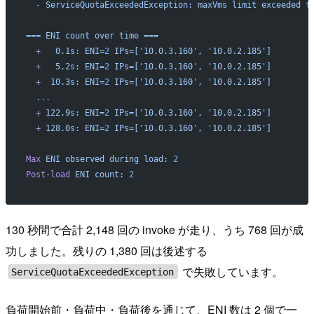
  -
 ServiceQuotaExceededException:
 maxVms
 limit
 exceeded
 f
===
 ENI
 count
 over
 time
 ===
  +
   0.1s:
 ENI=
2
 IPs=['10.0.3.160',
 '10.0.2.185']
  +
   5.2s:
 ENI=
2
 IPs=['10.0.3.160',
 '10.0.2.185']
  +
  10.3s:
 ENI=
2
 IPs=['10.0.3.160',
 '10.0.2.185']
  ...
  +
 122.9s:
 ENI=
2
 IPs=['10.0.3.160',
 '10.0.2.185']
  +
 128.0s:
 ENI=
2
 IPs=['10.0.3.160',
 '10.0.2.185']
Max
 ENI
 observed
 during
 load:
 2
Post-load
 ENI
 count:
 2
130 秒間で合計 2,148 回の invoke が走り、うち 768 回が成
功しました。残りの 1,380 回は後述する
で失敗しています。
ServiceQuotaExceededException
負荷開始前・負荷中・負荷後を通じて、ENI 数は 2 個で一