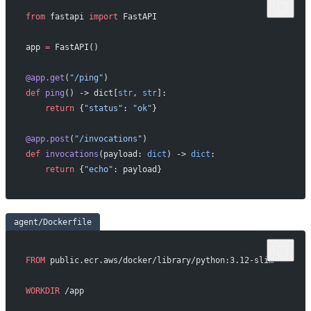
from
 fastapi 
import
 FastAPI
app 
=
 FastAPI()
@app.get
(
"/ping"
)
def
 ping
() -> dict[
str
, 
str
]:
    return
 {
"status"
: 
"ok"
}
@app.post
(
"/invocations"
)
def
 invocations
(payload: 
dict
) -> 
dict
:
    return
 {
"echo"
: payload}
agent/Dockerfile
FROM
 public.ecr.aws/docker/library/python:3.12-slim
WORKDIR
 /app