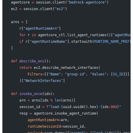
agentcore 
=
 session.client(
"bedrock-agentcore"
)
ec2 
=
 session.client(
"ec2"
)
arns 
=
 [
    r[
"agentRuntimeArn"
]
    for
 r 
in
 agentcore_ctl.list_agent_runtimes()[
"agentRun
    if
 r[
"agentRuntimeName"
].startswith(
RUNTIME_NAME_PREFI
]
def
 describe_eni
():
    return
 ec2.describe_network_interfaces(
        Filters
=
[{
"Name"
: 
"group-id"
, 
"Values"
: [
SG_ID
]}]
    )[
"NetworkInterfaces"
]
def
 invoke_once
(idx):
    arn 
=
 arns[idx 
%
 len
(arns)]
    session_id 
=
 f
"load-
{
uuid.uuid4().hex
}
-
{
idx
:08d
}
"
    resp 
=
 agentcore.invoke_agent_runtime(
        agentRuntimeArn
=
arn,
        runtimeSessionId
=
session_id,