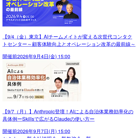
【9/4（金）東京】AIチームメイトが変える次世代コンタク
トセンター～顧客体験向上とオペレーション改革の最前線～
開催前
2026年9月4日(金) 15:00
【9/7（月）】Anthropic登壇！AIによる自治体業務効率化の
具体例ーSkillsで広がるClaudeの使い方ー
開催前
2026年9月7日(月) 15:00