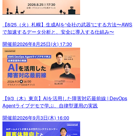
【8/25（火）札幌】生成AIを“会社の武器”にする方法〜AWS
で加速するデータ分析と、安全に導入する仕組み〜
開催前
2026年8月25日(火) 17:30
【9/3（木）東京】AIを活用した障害対応最前線 | DevOps
Agentライブデモで学ぶ、自律型運用の実践
開催前
2026年9月3日(木) 16:00