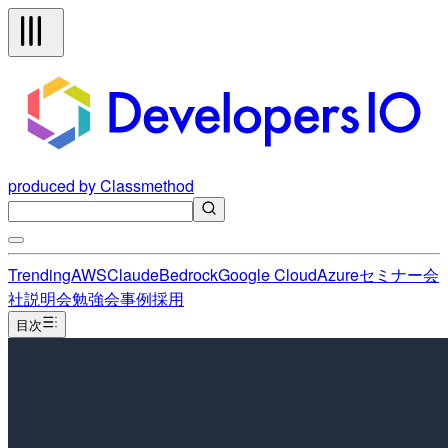
produced by Classmethod
Trending
AWS
Claude
Bedrock
Google Cloud
Azure
セミナー
会
社説明会
勉強会
事例
採用
目次