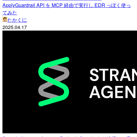
ApplyGuardrail API を MCP 経由で実行し EDR っぽく使っ
てみた
たかくに
2025.04.17