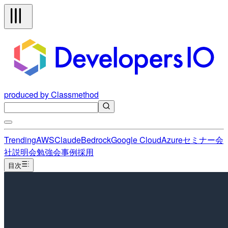
produced by Classmethod
Trending
AWS
Claude
Bedrock
Google Cloud
Azure
セミナー
会
社説明会
勉強会
事例
採用
目次