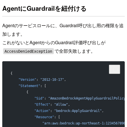
AgentにGuardrailを紐付ける
Agentのサービスロールに、Guardrail呼び出し用の権限を追
加します。
これがないとAgentからのGuardrail評価呼び出しが
で全部失敗します。
AccessDeniedException
{
    "Version"
: 
"2012-10-17"
,
    "Statement"
: [
        {
            "Sid"
: 
"AmazonBedrockAgentApplyGuardrailPolicy
            "Effect"
: 
"Allow"
,
            "Action"
: 
"bedrock:ApplyGuardrail"
,
            "Resource"
: [
                "arn:aws:bedrock:ap-northeast-1:1234567890