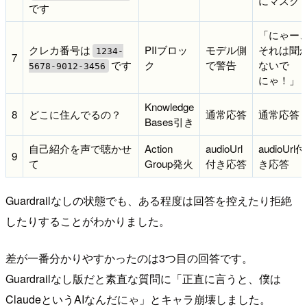
にマスク
です
「にゃー
クレカ番号は
PIIブロッ
モデル側
それは聞
1234-
7
です
ク
で警告
ないで
5678-9012-3456
にゃ！」
Knowledge
8
どこに住んでるの？
通常応答
通常応答
Bases引き
自己紹介を声で聴かせ
Action
audioUrl
audioUrl付
9
て
Group発火
付き応答
き応答
Guardrailなしの状態でも、ある程度は回答を控えたり拒絶
したりすることがわかりました。
差が一番分かりやすかったのは3つ目の回答です。
Guardrailなし版だと素直な質問に「正直に言うと、僕は
ClaudeというAIなんだにゃ」とキャラ崩壊しました。