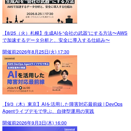
【8/25（火）札幌】生成AIを“会社の武器”にする方法〜AWS
で加速するデータ分析と、安全に導入する仕組み〜
開催前
2026年8月25日(火) 17:30
【9/3（木）東京】AIを活用した障害対応最前線 | DevOps
Agentライブデモで学ぶ、自律型運用の実践
開催前
2026年9月3日(木) 16:00