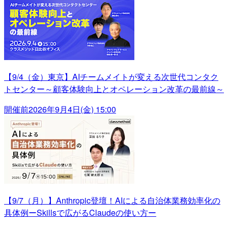
【9/4（金）東京】AIチームメイトが変える次世代コンタク
トセンター～顧客体験向上とオペレーション改革の最前線～
開催前
2026年9月4日(金) 15:00
【9/7（月）】Anthropic登壇！AIによる自治体業務効率化の
具体例ーSkillsで広がるClaudeの使い方ー