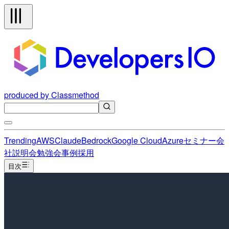
produced by Classmethod
Trending
AWS
Claude
Bedrock
Google Cloud
Azure
セミナー
会
社説明会
勉強会
事例
採用
目次