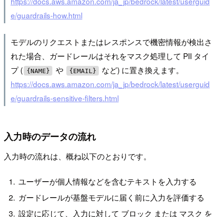
https://docs.aws.amazon.com/ja_jp/bedrock/latest/userguid
e/guardrails-how.html
モデルのリクエストまたはレスポンスで機密情報が検出さ
れた場合、ガードレールはそれをマスク処理して PII タイ
プ (
や
など) に置き換えます。
{NAME}
{EMAIL}
https://docs.aws.amazon.com/ja_jp/bedrock/latest/userguid
e/guardrails-sensitive-filters.html
入力時のデータの流れ
入力時の流れは、概ね以下のとおりです。
ユーザーが個人情報などを含むテキストを入力する
ガードレールが基盤モデルに届く前に入力を評価する
設定に応じて、入力に対して ブロック または マスク を