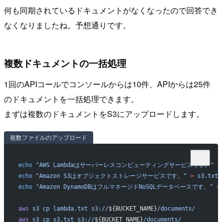
何も同期されているドキュメントがなくなったので回答でき
なくなりましたね。予想通りです。
複数ドキュメントの一括処理
1回のAPIコールでコンソールからは10件、APIからは25件
のドキュメントを一括処理できます。
まずは複数のドキュメントをS3にアップロードします。
複数ファイルのアップロード
echo
 "AWS Lambdaはサーバーレスコンピューティングサービスです。"
 >
echo
 "Amazon S3はオブジェクトストレージサービスです。"
 >
 s3.txt
echo
 "Amazon DynamoDBはフルマネージドNoSQLデータベースです。"
 >
aws
 s3
 cp
 lambda.txt
 s3://
${BUCKET_NAME}
/documents/
aws
 s3
 cp
 s3.txt
 s3://
${BUCKET_NAME}
/documents/