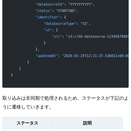
            "dataSourceId"
: 
"YYYYYYYYYY"
,
            "status"
: 
"STARTING"
,
            "identifier"
: {
                "dataSourceType"
: 
"S3"
,
                "s3"
: {
                    "uri"
: 
"s3://kb-datasource-12345678901
                }
            },
            "updatedAt"
: 
"2026-01-25T12:21:37.536031+00:00
        }
    ]
}
取り込みは非同期で処理されるため、ステータスが下記のよ
うに遷移していきます。
ステータス
説明