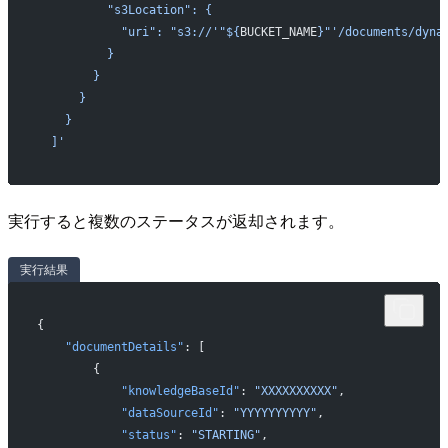
          "s3Location": {
            "uri": "s3://'"${
BUCKET_NAME
}"'/documents/dyna
          }
        }
      }
    }
  ]'
実行すると複数のステータスが返却されます。
実行結果
{
    "documentDetails"
: [
        {
            "knowledgeBaseId"
: 
"XXXXXXXXXX"
,
            "dataSourceId"
: 
"YYYYYYYYYY"
,
            "status"
: 
"STARTING"
,