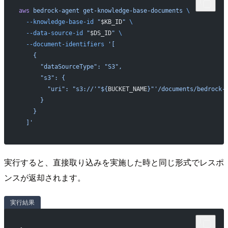
aws
 bedrock-agent
 get-knowledge-base-documents
 \
  --knowledge-base-id
 "
$KB_ID
"
 \
  --data-source-id
 "
$DS_ID
"
 \
  --document-identifiers
 '[
    {
      "dataSourceType": "S3",
      "s3": {
        "uri": "s3://'"${
BUCKET_NAME
}"'/documents/bedrock-
      }
    }
  ]'
実行すると、直接取り込みを実施した時と同じ形式でレスポ
ンスが返却されます。
実行結果