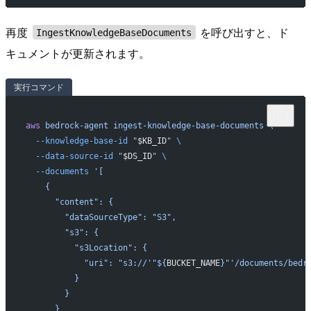
再度
を呼び出すと、ド
IngestKnowledgeBaseDocuments
キュメントが更新されます。
実行コマンド
aws
 bedrock-agent
 ingest-knowledge-base-documents
 \
  --knowledge-base-id
 "
$KB_ID
"
 \
  --data-source-id
 "
$DS_ID
"
 \
  --documents
 '[
    {
      "content": {
        "dataSourceType": "S3",
        "s3": {
          "s3Location": {
            "uri": "s3://'"${
BUCKET_NAME
}"'/documents/bedr
          }
        }
      }