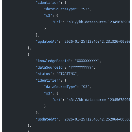
            "identifier"
: {
                "dataSourceType"
: 
"S3"
,
                "s3"
: {
                    "uri"
: 
"s3://kb-datasource-12345678901
                }
            },
            "updatedAt"
: 
"2026-01-25T12:46:42.231326+00:00
        },
        {
            "knowledgeBaseId"
: 
"XXXXXXXXXX"
,
            "dataSourceId"
: 
"YYYYYYYYYY"
,
            "status"
: 
"STARTING"
,
            "identifier"
: {
                "dataSourceType"
: 
"S3"
,
                "s3"
: {
                    "uri"
: 
"s3://kb-datasource-12345678901
                }
            },
            "updatedAt"
: 
"2026-01-25T12:46:42.252964+00:00
        },