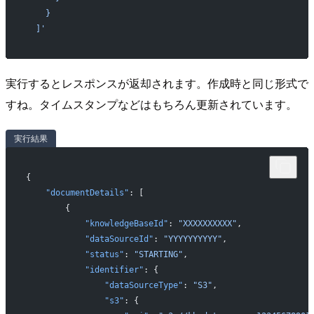
    }
  ]'
実行するとレスポンスが返却されます。作成時と同じ形式で
すね。タイムスタンプなどはもちろん更新されています。
実行結果
{
    "documentDetails"
: [
        {
            "knowledgeBaseId"
: 
"XXXXXXXXXX"
,
            "dataSourceId"
: 
"YYYYYYYYYY"
,
            "status"
: 
"STARTING"
,
            "identifier"
: {
                "dataSourceType"
: 
"S3"
,
                "s3"
: {