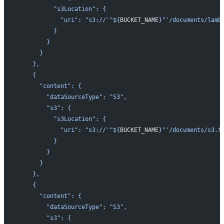
          "s3Location": {
            "uri": "s3://'"${
BUCKET_NAME
}"'/documents/lamb
          }
        }
      }
    },
    {
      "content": {
        "dataSourceType": "S3",
        "s3": {
          "s3Location": {
            "uri": "s3://'"${
BUCKET_NAME
}"'/documents/s3.t
          }
        }
      }
    },
    {
      "content": {
        "dataSourceType": "S3",
        "s3": {