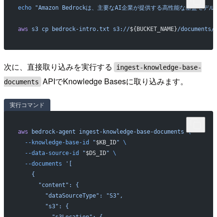
echo
 "Amazon Bedrockは、主要なAI企業が提供する高性能な基盤
aws
 s3
 cp
 bedrock-intro.txt
 s3://
${BUCKET_NAME}
/documents/
次に、直接取り込みを実行する
ingest-knowledge-base-
APIでKnowledge Basesに取り込みます。
documents
実行コマンド
aws
 bedrock-agent
 ingest-knowledge-base-documents
 \
  --knowledge-base-id
 "
$KB_ID
"
 \
  --data-source-id
 "
$DS_ID
"
 \
  --documents
 '[
    {
      "content": {
        "dataSourceType": "S3",
        "s3": {