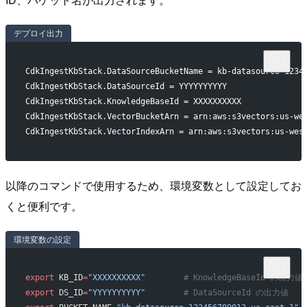
デプロイ出力
CdkIngestKbStack.DataSourceBucketName = kb-datasource-1234
CdkIngestKbStack.DataSourceId = YYYYYYYYYY
CdkIngestKbStack.KnowledgeBaseId = XXXXXXXXXX
CdkIngestKbStack.VectorBucketArn = arn:aws:s3vectors:us-we
CdkIngestKbStack.VectorIndexArn = arn:aws:s3vectors:us-wes
以降のコマンドで使用するため、環境変数として設定してお
くと便利です。
環境変数の設定
export
 KB_ID
=
"XXXXXXXXXX"
        # KnowledgeBaseId の出力値
export
 DS_ID
=
"YYYYYYYYYY"
        # DataSourceId の出力値