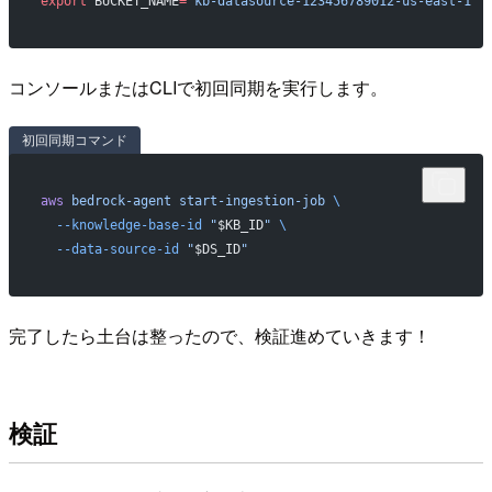
export
 BUCKET_NAME
=
"kb-datasource-123456789012-us-east-1"
 
コンソールまたはCLIで初回同期を実行します。
初回同期コマンド
aws
 bedrock-agent
 start-ingestion-job
 \
  --knowledge-base-id
 "
$KB_ID
"
 \
  --data-source-id
 "
$DS_ID
"
完了したら土台は整ったので、検証進めていきます！
検証