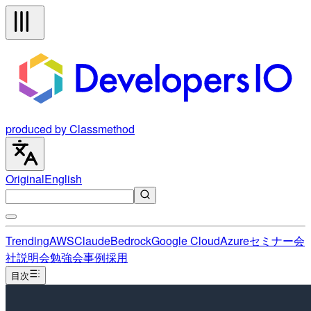
produced by Classmethod
Original
English
Trending
AWS
Claude
Bedrock
Google Cloud
Azure
セミナー
会
社説明会
勉強会
事例
採用
目次