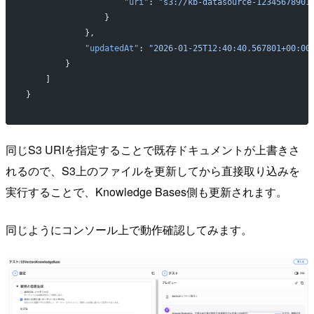
                    "uri"
: 
"s3://kb-datasource-12345678901
                }
            },
            "updatedAt"
: 
"2026-01-25T12:40:40.567801+00:00
        }
    ]
}
同じS3 URIを指定することで既存ドキュメントが上書きさ
れるので、S3上のファイルを更新してから直接取り込みを
実行することで、Knowledge Bases側も更新されます。
同じようにコンソール上で動作確認してみます。