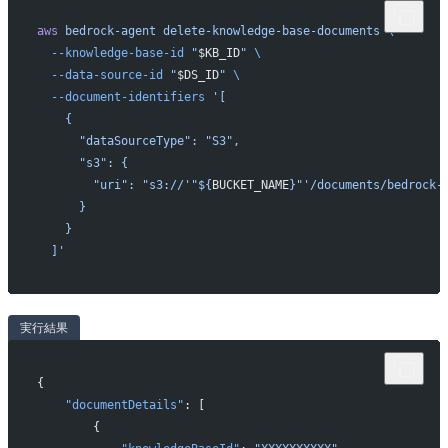
aws
 bedrock-agent
 delete-knowledge-base-documents
 \
  --knowledge-base-id
 "
$KB_ID
"
 \
  --data-source-id
 "
$DS_ID
"
 \
  --document-identifiers
 '[
    {
      "dataSourceType": "S3",
      "s3": {
        "uri": "s3://'"${
BUCKET_NAME
}"'/documents/bedrock-
      }
    }
  ]'
実行結果
{
    "documentDetails"
: [
        {