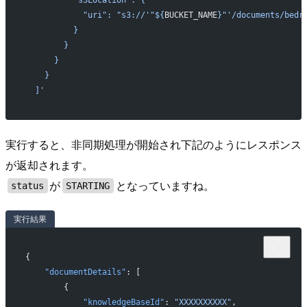
          "s3Location": {
            "uri": "s3://'"${
BUCKET_NAME
}"'/documents/bedr
          }
        }
      }
    }
  ]'
実行すると、非同期処理が開始され下記のようにレスポンス
が返却されます。
が
となっていますね。
status
STARTING
実行結果
{
    "documentDetails"
: [
        {
            "knowledgeBaseId"
: 
"XXXXXXXXXX"
,