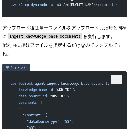
aws
 s3
 cp
 dynamodb.txt
 s3://
${BUCKET_NAME}
/documents/
アップロード後は単一ファイルをアップロードした時と同様
に
を実行します。
ingest-knowledge-base-documents
配列内に複数ファイルを指定するだけなのでシンプルです
ね。
実行コマンド
aws
 bedrock-agent
 ingest-knowledge-base-documents
 \
  --knowledge-base-id
 "
$KB_ID
"
 \
  --data-source-id
 "
$DS_ID
"
 \
  --documents
 '[
    {
      "content": {
        "dataSourceType": "S3",
        "s3": {