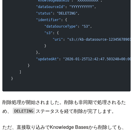
            "knowledgeBaseId"
: 
"XXXXXXXXXX"
,
            "dataSourceId"
: 
"YYYYYYYYYY"
,
            "status"
: 
"DELETING"
,
            "identifier"
: {
                "dataSourceType"
: 
"S3"
,
                "s3"
: {
                    "uri"
: 
"s3://kb-datasource-12345678901
                }
            },
            "updatedAt"
: 
"2026-01-25T12:42:47.503248+00:00
        }
    ]
}
削除処理が開始されました。削除も非同期で処理されるた
め、
ステータスを経て削除が完了します。
DELETING
ただ、直接取り込みでKnowledge Basesから削除しても、