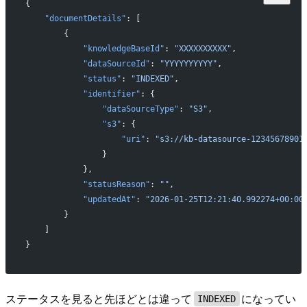
{
    "documentDetails"
: [
        {
            "knowledgeBaseId"
: 
"XXXXXXXXXX"
,
            "dataSourceId"
: 
"YYYYYYYYYY"
,
            "status"
: 
"INDEXED"
,
            "identifier"
: {
                "dataSourceType"
: 
"S3"
,
                "s3"
: {
                    "uri"
: 
"s3://kb-datasource-12345678901
                }
            },
            "statusReason"
: 
""
,
            "updatedAt"
: 
"2026-01-25T12:21:40.992274+00:00
        }
    ]
}
ステータスを見ると先ほどとは違って
になってい
INDEXED