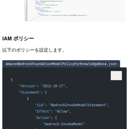
IAM ポリシー
以下のポリシーを設定します。
AmazonBedrockFoundationModelPolicyForKnowledgeBase.json
{
    "Version"
: 
"2012-10-17"
,
    "Statement"
: [
        {
            "Sid"
: 
"BedrockInvokeModelStatement"
,
            "Effect"
: 
"Allow"
,
            "Action"
: [
                "bedrock:InvokeModel"