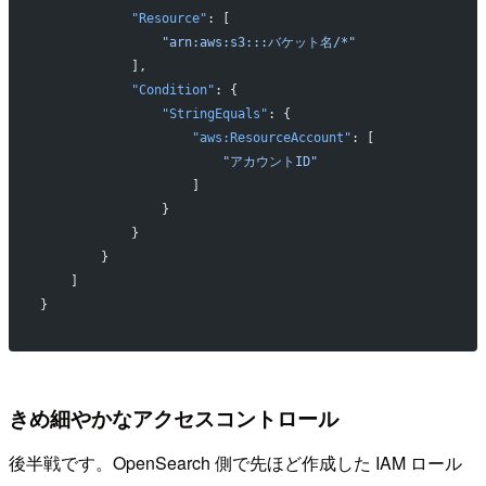
            "Resource"
: [
                "arn:aws:s3:::バケット名/*"
            ],
            "Condition"
: {
                "StringEquals"
: {
                    "aws:ResourceAccount"
: [
                        "アカウントID"
                    ]
                }
            }
        }
    ]
}
きめ細やかなアクセスコントロール
後半戦です。OpenSearch 側で先ほど作成した IAM ロール