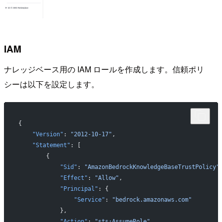
IAM
ナレッジベース用の IAM ロールを作成します。信頼ポリ
シーは以下を設定します。
{
    "Version"
: 
"2012-10-17"
,
    "Statement"
: [
        {
            "Sid"
: 
"AmazonBedrockKnowledgeBaseTrustPolicy"
            "Effect"
: 
"Allow"
,
            "Principal"
: {
                "Service"
: 
"bedrock.amazonaws.com"
            },
            "Action"
: 
"sts:AssumeRole"
,