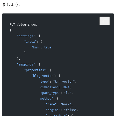
ましょう。
PUT /blog-index
{
    "settings"
: {
        "index"
: {
            "knn"
: 
true
        }
    },
    "mappings"
: {
        "properties"
: {
            "blog-vector"
: {
                "type"
: 
"knn_vector"
,
                "dimension"
: 
1024
,
                "space_type"
: 
"l2"
,
                "method"
: {
                    "name"
: 
"hnsw"
,
                    "engine"
: 
"faiss"
,
                    "parameters"
: {