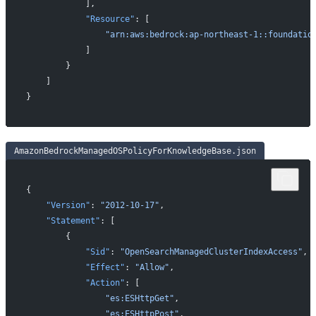
            ],
            "Resource"
: [
                "arn:aws:bedrock:ap-northeast-1::foundati
            ]
        }
    ]
}
AmazonBedrockManagedOSPolicyForKnowledgeBase.json
{
    "Version"
: 
"2012-10-17"
,
    "Statement"
: [
        {
            "Sid"
: 
"OpenSearchManagedClusterIndexAccess"
,
            "Effect"
: 
"Allow"
,
            "Action"
: [
                "es:ESHttpGet"
,
                "es:ESHttpPost"
,