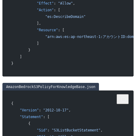
            "Effect"
: 
"Allow"
,
            "Action"
: [
                "es:DescribeDomain"
            ],
            "Resource"
: [
                "arn:aws:es:ap-northeast-1:アカウントID:d
            ]
        }
    ]
}
AmazonBedrockS3PolicyForKnowledgeBase.json
{
    "Version"
: 
"2012-10-17"
,
    "Statement"
: [
        {
            "Sid"
: 
"S3ListBucketStatement"
,