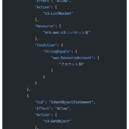
            "Effect"
: 
"Allow"
,
            "Action"
: [
                "s3:ListBucket"
            ],
            "Resource"
: [
                "arn:aws:s3:::バケット名"
            ],
            "Condition"
: {
                "StringEquals"
: {
                    "aws:ResourceAccount"
: [
                        "アカウントID"
                    ]
                }
            }
        },
        {
            "Sid"
: 
"S3GetObjectStatement"
,
            "Effect"
: 
"Allow"
,
            "Action"
: [
                "s3:GetObject"
            ],