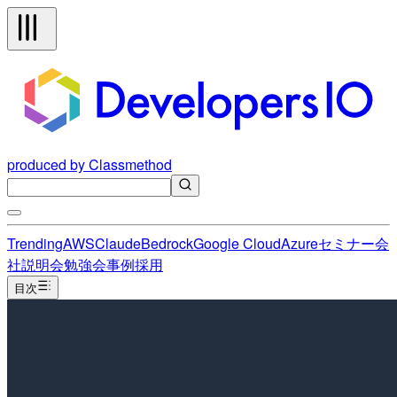
produced by Classmethod
Trending
AWS
Claude
Bedrock
Google Cloud
Azure
セミナー
会
社説明会
勉強会
事例
採用
目次