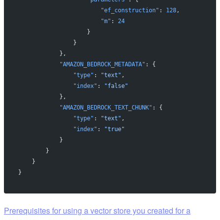
                        "ef_construction"
: 
128
,
                        "m"
: 
24
                    }
                }
            },
            "AMAZON_BEDROCK_METADATA"
: {
                "type"
: 
"text"
,
                "index"
: 
"false"
            },
            "AMAZON_BEDROCK_TEXT_CHUNK"
: {
                "type"
: 
"text"
,
                "index"
: 
"true"
            }
        }
    }
}
Prerequisites for using a vector store you created for a