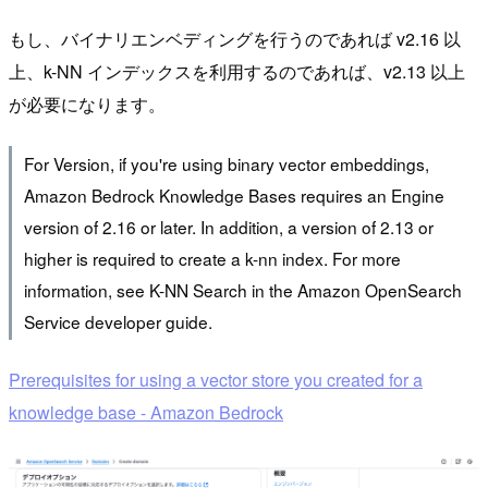
もし、バイナリエンベディングを行うのであれば v2.16 以
上、k-NN インデックスを利用するのであれば、v2.13 以上
が必要になります。
For Version, if you're using binary vector embeddings,
Amazon Bedrock Knowledge Bases requires an Engine
version of 2.16 or later. In addition, a version of 2.13 or
higher is required to create a k-nn index. For more
information, see K-NN Search in the Amazon OpenSearch
Service developer guide.
Prerequisites for using a vector store you created for a
knowledge base - Amazon Bedrock