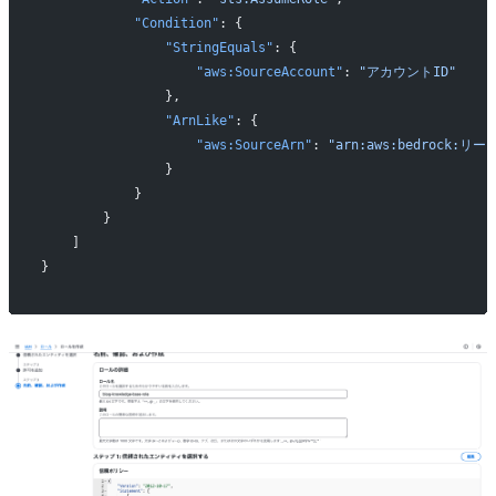
            "Condition"
: {
                "StringEquals"
: {
                    "aws:SourceAccount"
: 
"アカウントID"
                },
                "ArnLike"
: {
                    "aws:SourceArn"
: 
"arn:aws:bedrock:リ
                }
            }
        }
    ]
}