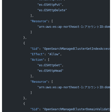
                "es:ESHttpPut"
,
                "es:ESHttpDelete"
            ],
            "Resource"
: [
                "arn:aws:es:ap-northeast-1:アカウントID
            ]
        },
        {
            "Sid"
: 
"OpenSearchManagedClusterGetIndexAccess
            "Effect"
: 
"Allow"
,
            "Action"
: [
                "es:ESHttpGet"
,
                "es:ESHttpHead"
            ],
            "Resource"
: [
                "arn:aws:es:ap-northeast-1:アカウントID
            ]
        },
        {
            "Sid"
: 
"OpenSearchManagedClusterDomainValidati