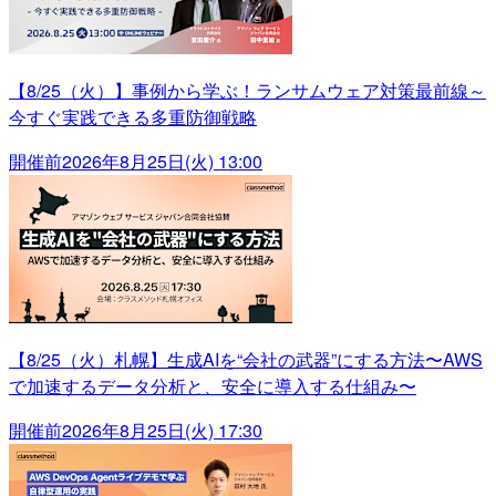
【8/25（火）】事例から学ぶ！ランサムウェア対策最前線～
今すぐ実践できる多重防御戦略
開催前
2026年8月25日(火) 13:00
【8/25（火）札幌】生成AIを“会社の武器”にする方法〜AWS
で加速するデータ分析と、安全に導入する仕組み〜
開催前
2026年8月25日(火) 17:30