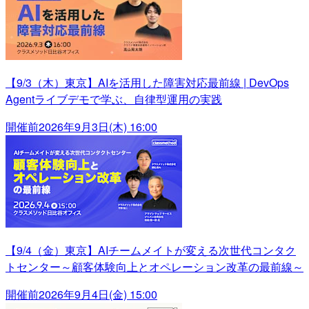
【9/3（木）東京】AIを活用した障害対応最前線 | DevOps
Agentライブデモで学ぶ、自律型運用の実践
開催前
2026年9月3日(木) 16:00
【9/4（金）東京】AIチームメイトが変える次世代コンタク
トセンター～顧客体験向上とオペレーション改革の最前線～
開催前
2026年9月4日(金) 15:00