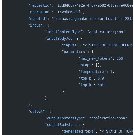
	"requestId"
: 
"1dd8d6b7-492e-4fd7-a582-833acfe668ee
	"operation"
: 
"InvokeModel"
,
	"modelId"
: 
"arn:aws:sagemaker:ap-northeast-1:12345
	"input"
: {
		"inputContentType"
: 
"application/json"
,
		"inputBodyJson"
: {
			"inputs"
: 
"<|START_OF_TURN_TOKEN|
			"parameters"
: {
				"max_new_tokens"
: 
256
,
				"stop"
: [],
				"temperature"
: 
1
,
				"top_p"
: 
0.9
,
				"top_k"
: 
null
			}
		}
	},
	"output"
: {
		"outputContentType"
: 
"application/json"
,
		"outputBodyJson"
: {
			"generated_text"
: 
"<|START_OF_TU