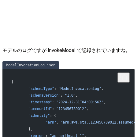
モデルのログですが InvokeModel で記録されていますね。
ModelInvocationLog.json
{
	"schemaType"
: 
"ModelInvocationLog"
,
	"schemaVersion"
: 
"1.0"
,
	"timestamp"
: 
"2024-12-31T04:00:56Z"
,
	"accountId"
: 
"123456789012"
,
	"identity"
: {
		"arn"
: 
"arn:aws:sts::123456789012:assumed-
	},
	"region"
: 
"ap-northeast-1"
,