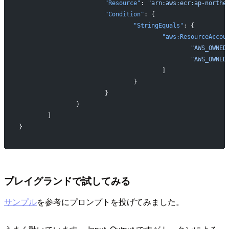
			"Resource"
: 
"arn:aws:ecr:ap-northe
			"Condition"
: {
				"StringEquals"
: {
					"aws:ResourceAccou
						"AWS_OW
						"AWS_OW
					]
				}
			}
		}
	]
}
プレイグランドで試してみる
サンプル
を参考にプロンプトを投げてみました。