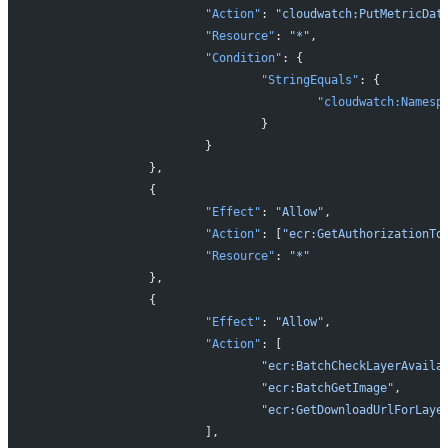
			"Action"
: 
"cloudwatch:PutMetricDat
			"Resource"
: 
"*"
,
			"Condition"
: {
				"StringEquals"
: {
					"cloudwatch:Namesp
				}
			}
		},
		{
			"Effect"
: 
"Allow"
,
			"Action"
: [
"ecr:GetAuthorizationTo
			"Resource"
: 
"*"
		},
		{
			"Effect"
: 
"Allow"
,
			"Action"
: [
				"ecr:BatchCheckLayerAvail
				"ecr:BatchGetImage"
,
				"ecr:GetDownloadUrlForLaye
			],