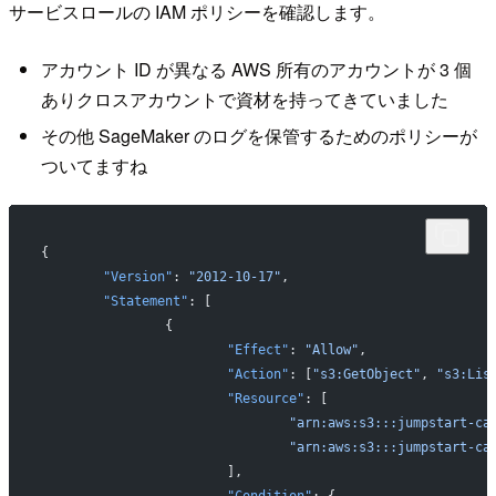
サービスロールの IAM ポリシーを確認します。
アカウント ID が異なる AWS 所有のアカウントが 3 個
ありクロスアカウントで資材を持ってきていました
その他 SageMaker のログを保管するためのポリシーが
ついてますね
{
	"Version"
: 
"2012-10-17"
,
	"Statement"
: [
		{
			"Effect"
: 
"Allow"
,
			"Action"
: [
"s3:GetObject"
, 
"s3:Lis
			"Resource"
: [
				"arn:aws:s3:::jumpstart-
				"arn:aws:s3:::jumpstart-
			],