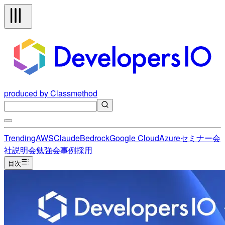
produced by Classmethod
Trending
AWS
Claude
Bedrock
Google Cloud
Azure
セミナー
会
社説明会
勉強会
事例
採用
目次