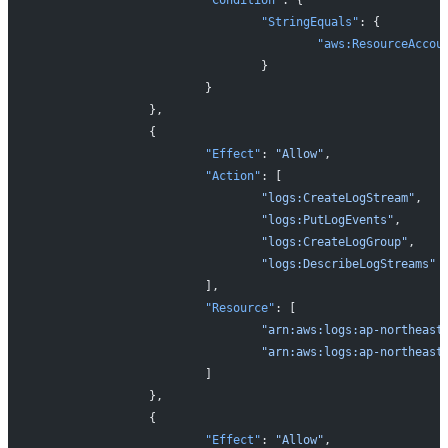
			"Condition"
: {
				"StringEquals"
: {
					"aws:ResourceAccou
				}
			}
		},
		{
			"Effect"
: 
"Allow"
,
			"Action"
: [
				"logs:CreateLogStream"
,
				"logs:PutLogEvents"
,
				"logs:CreateLogGroup"
,
				"logs:DescribeLogStreams"
			],
			"Resource"
: [
				"arn:aws:logs:ap-northe
				"arn:aws:logs:ap-northe
			]
		},
		{
			"Effect"
: 
"Allow"
,