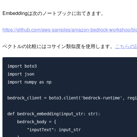
Embeddingは次のノートブックに出てきます。
https://github.com/aws-samples/amazon-bedrock-workshop/bl
ベクトルの比較にはコサイン類似度を使用します。
こちらの
import boto3

import json

import numpy as np

bedrock_client = boto3.client('bedrock-runtime', regi
def bedrock_embedding(input_str: str):

    bedrock_body = {

        "inputText": input_str
