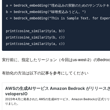
a = bedrock_embedding("埋め込みの実験のためのサンプルテキ
b = bedrock_embedding("味噌煮込みうどん。")

c = bedrock_embedding("This is Sample Text. for Exper
print(cosine_similarity(a, b))

print(cosine_similarity(b, c))

実行前に、指定したリージョン（今回はus-west-2）のBedrockの
有効化の方法は以下の記事を参考にしてください