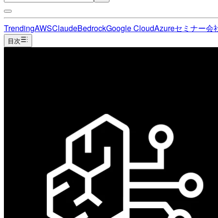
Trending
AWS
Claude
Bedrock
Google Cloud
Azure
セミナー
会
目次