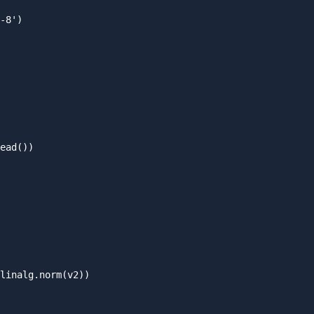
-8')

ead())

linalg.norm(v2))
