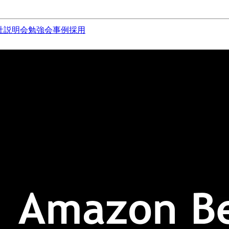
社説明会
勉強会
事例
採用