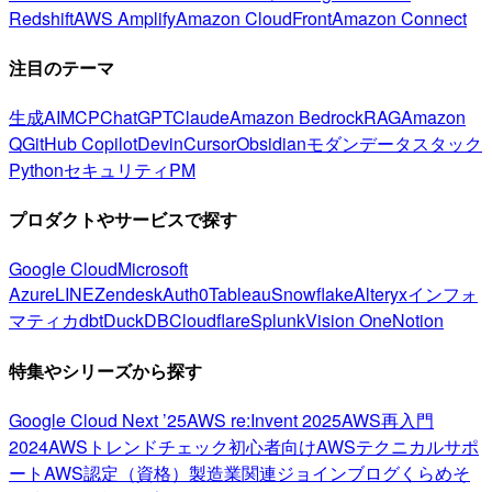
Redshift
AWS Amplify
Amazon CloudFront
Amazon Connect
注目のテーマ
生成AI
MCP
ChatGPT
Claude
Amazon Bedrock
RAG
Amazon
Q
GitHub Copilot
Devin
Cursor
Obsidian
モダンデータスタック
Python
セキュリティ
PM
プロダクトやサービスで探す
Google Cloud
Microsoft
Azure
LINE
Zendesk
Auth0
Tableau
Snowflake
Alteryx
インフォ
マティカ
dbt
DuckDB
Cloudflare
Splunk
Vision One
Notion
特集やシリーズから探す
Google Cloud Next ’25
AWS re:Invent 2025
AWS再入門
2024
AWSトレンドチェック
初心者向け
AWSテクニカルサポ
ート
AWS認定（資格）
製造業関連
ジョインブログ
くらめそ