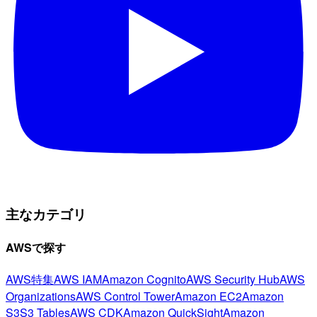
主なカテゴリ
AWSで探す
AWS特集
AWS IAM
Amazon Cognito
AWS Security Hub
AWS
Organizations
AWS Control Tower
Amazon EC2
Amazon
S3
S3 Tables
AWS CDK
Amazon QuickSight
Amazon