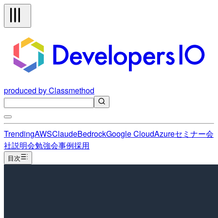
produced by Classmethod
Trending
AWS
Claude
Bedrock
Google Cloud
Azure
セミナー
会
社説明会
勉強会
事例
採用
目次