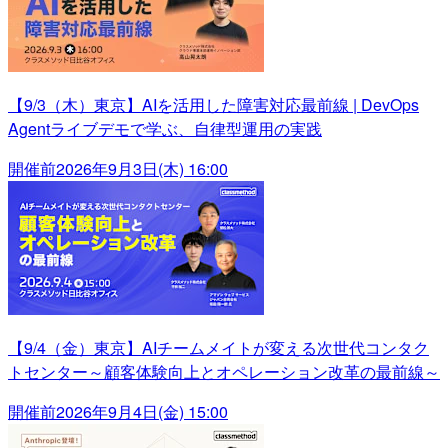
【9/3（木）東京】AIを活用した障害対応最前線 | DevOps
Agentライブデモで学ぶ、自律型運用の実践
開催前
2026年9月3日(木) 16:00
【9/4（金）東京】AIチームメイトが変える次世代コンタク
トセンター～顧客体験向上とオペレーション改革の最前線～
開催前
2026年9月4日(金) 15:00