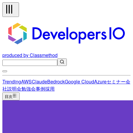
produced by Classmethod
Trending
AWS
Claude
Bedrock
Google Cloud
Azure
セミナー
会
社説明会
勉強会
事例
採用
目次