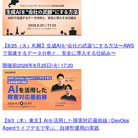
【8/25（火）札幌】生成AIを“会社の武器”にする方法〜AWS
で加速するデータ分析と、安全に導入する仕組み〜
開催前
2026年8月25日(火) 17:30
【9/3（木）東京】AIを活用した障害対応最前線 | DevOps
Agentライブデモで学ぶ、自律型運用の実践