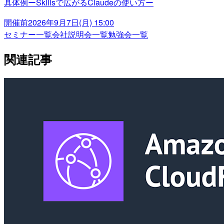
具体例ーSkillsで広がるClaudeの使い方ー
開催前
2026年9月7日(月) 15:00
セミナー一覧
会社説明会一覧
勉強会一覧
関連記事