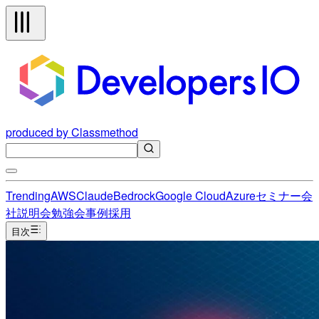
produced by Classmethod
Trending
AWS
Claude
Bedrock
Google Cloud
Azure
セミナー
会
社説明会
勉強会
事例
採用
目次