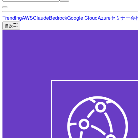
Trending
AWS
Claude
Bedrock
Google Cloud
Azure
セミナー
会
目次