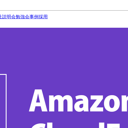
社説明会
勉強会
事例
採用