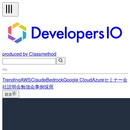
produced by Classmethod
Trending
AWS
Claude
Bedrock
Google Cloud
Azure
セミナー
会
社説明会
勉強会
事例
採用
目次