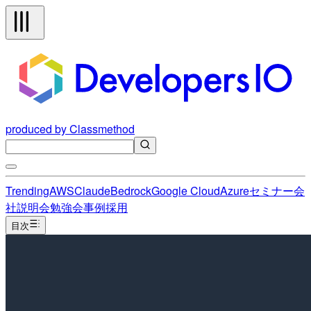
produced by Classmethod
Trending
AWS
Claude
Bedrock
Google Cloud
Azure
セミナー
会
社説明会
勉強会
事例
採用
目次