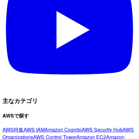
主なカテゴリ
AWSで探す
AWS特集
AWS IAM
Amazon Cognito
AWS Security Hub
AWS
Organizations
AWS Control Tower
Amazon EC2
Amazon