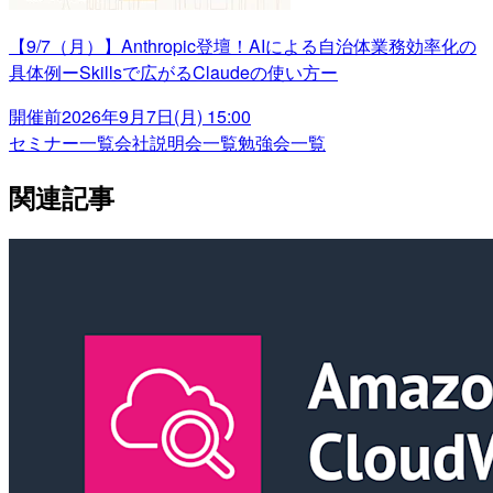
【9/7（月）】Anthropic登壇！AIによる自治体業務効率化の
具体例ーSkillsで広がるClaudeの使い方ー
開催前
2026年9月7日(月) 15:00
セミナー一覧
会社説明会一覧
勉強会一覧
関連記事