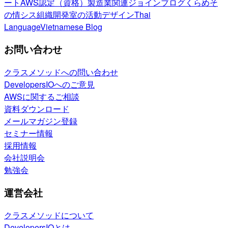
ート
AWS認定（資格）
製造業関連
ジョインブログ
くらめそ
の情シス
組織開発室の活動
デザイン
Thai
Language
Vietnamese Blog
お問い合わせ
クラスメソッドへの問い合わせ
DevelopersIOへのご意見
AWSに関するご相談
資料ダウンロード
メールマガジン登録
セミナー情報
採用情報
会社説明会
勉強会
運営会社
クラスメソッドについて
DevelopersIOとは