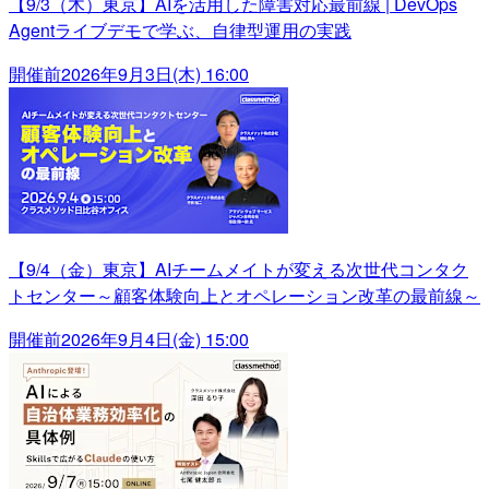
【9/3（木）東京】AIを活用した障害対応最前線 | DevOps
Agentライブデモで学ぶ、自律型運用の実践
開催前
2026年9月3日(木) 16:00
【9/4（金）東京】AIチームメイトが変える次世代コンタク
トセンター～顧客体験向上とオペレーション改革の最前線～
開催前
2026年9月4日(金) 15:00