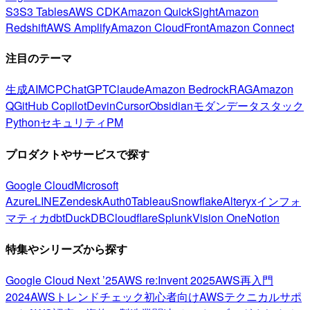
S3
S3 Tables
AWS CDK
Amazon QuickSight
Amazon
Redshift
AWS Amplify
Amazon CloudFront
Amazon Connect
注目のテーマ
生成AI
MCP
ChatGPT
Claude
Amazon Bedrock
RAG
Amazon
Q
GitHub Copilot
Devin
Cursor
Obsidian
モダンデータスタック
Python
セキュリティ
PM
プロダクトやサービスで探す
Google Cloud
Microsoft
Azure
LINE
Zendesk
Auth0
Tableau
Snowflake
Alteryx
インフォ
マティカ
dbt
DuckDB
Cloudflare
Splunk
Vision One
Notion
特集やシリーズから探す
Google Cloud Next ’25
AWS re:Invent 2025
AWS再入門
2024
AWSトレンドチェック
初心者向け
AWSテクニカルサポ