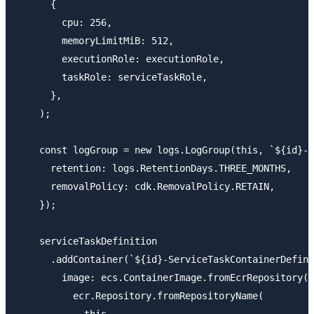
      {

        cpu: 256,

        memoryLimitMiB: 512,

        executionRole: executionRole,

        taskRole: serviceTaskRole,

      },

    );

    const logGroup = new logs.LogGroup(this, `${id}-S
      retention: logs.RetentionDays.THREE_MONTHS,

      removalPolicy: cdk.RemovalPolicy.RETAIN,

    });

    serviceTaskDefinition

      .addContainer(`${id}-ServiceTaskContainerDefini
        image: ecs.ContainerImage.fromEcrRepository(

          ecr.Repository.fromRepositoryName(

            this,
