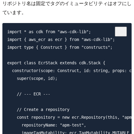
リポジトリ名は固定でタグのイミュータビリティはオフにし
ています。
import * as cdk from "aws-cdk-lib";

import { aws_ecr as ecr } from "aws-cdk-lib";

import type { Construct } from "constructs";

export class EcrStack extends cdk.Stack {

  constructor(scope: Construct, id: string, props: cd
    super(scope, id);

    // --- ECR ---

    // Create a repository

    const repository = new ecr.Repository(this, "apm-
      repositoryName: "apm-test",

      imageTagMutability: ecr.TagMutability.MUTABLE, 