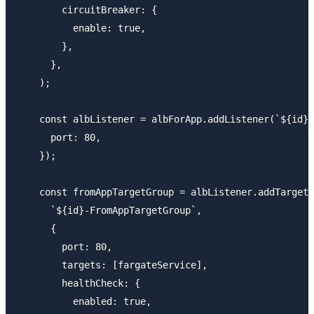
        circuitBreaker: {

          enable: true,

        },

      },

    );

    const albListener = albForApp.addListener(`${id}-
      port: 80,

    });

    const fromAppTargetGroup = albListener.addTargets
      `${id}-FromAppTargetGroup`,

      {

        port: 80,

        targets: [fargateService],

        healthCheck: {

          enabled: true,
