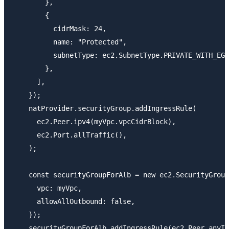
        },

        {

          cidrMask: 24,

          name: "Protected",

          subnetType: ec2.SubnetType.PRIVATE_WITH_EGR
        },

      ],

    });

    natProvider.securityGroup.addIngressRule(

      ec2.Peer.ipv4(myVpc.vpcCidrBlock),

      ec2.Port.allTraffic(),

    );

    const securityGroupForAlb = new ec2.SecurityGroup
      vpc: myVpc,

      allowAllOutbound: false,

    });

    securityGroupForAlb.addIngressRule(ec2.Peer.anyIp