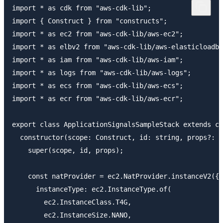
import * as cdk from "aws-cdk-lib";

import { Construct } from "constructs";

import * as ec2 from "aws-cdk-lib/aws-ec2";

import * as elbv2 from "aws-cdk-lib/aws-elasticloadba
import * as iam from "aws-cdk-lib/aws-iam";

import * as logs from "aws-cdk-lib/aws-logs";

import * as ecs from "aws-cdk-lib/aws-ecs";

import * as ecr from "aws-cdk-lib/aws-ecr";

export class ApplicationSignalsSampleStack extends cd
  constructor(scope: Construct, id: string, props?: c
    super(scope, id, props);

    const natProvider = ec2.NatProvider.instanceV2({

      instanceType: ec2.InstanceType.of(

        ec2.InstanceClass.T4G,

        ec2.InstanceSize.NANO,
