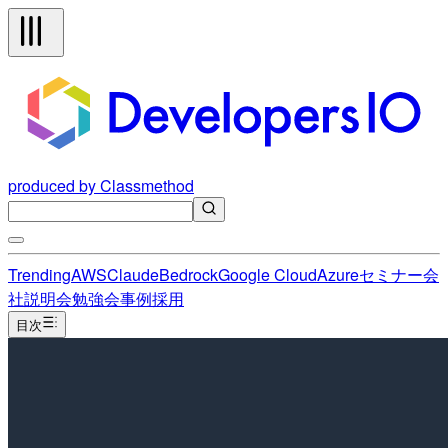
produced by Classmethod
Trending
AWS
Claude
Bedrock
Google Cloud
Azure
セミナー
会
社説明会
勉強会
事例
採用
目次