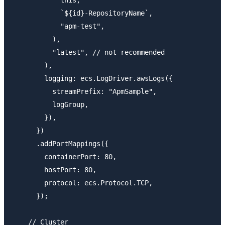
            `${id}-RepositoryName`,

            "apm-test",

          ),

          "latest", // not recommended

        ),

        logging: ecs.LogDriver.awsLogs({

          streamPrefix: "ApmSample",

          logGroup,

        }),

      })

      .addPortMappings({

        containerPort: 80,

        hostPort: 80,

        protocol: ecs.Protocol.TCP,

      });

    // Cluster
