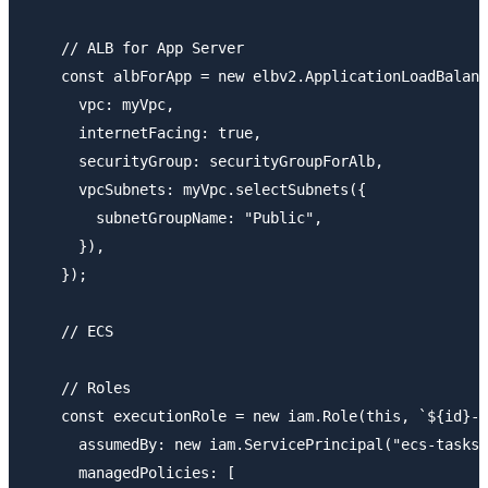
    // ALB for App Server

    const albForApp = new elbv2.ApplicationLoadBalanc
      vpc: myVpc,

      internetFacing: true,

      securityGroup: securityGroupForAlb,

      vpcSubnets: myVpc.selectSubnets({

        subnetGroupName: "Public",

      }),

    });

    // ECS

    // Roles

    const executionRole = new iam.Role(this, `${id}-E
      assumedBy: new iam.ServicePrincipal("ecs-tasks.
      managedPolicies: [
