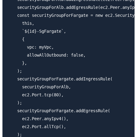
    securityGroupForAlb.addEgressRule(ec2.Peer.anyIpv
    const securityGroupForFargate = new ec2.SecurityG
      this,

      `${id}-SgFargate`,

      {

        vpc: myVpc,

        allowAllOutbound: false,

      },

    );

    securityGroupForFargate.addIngressRule(

      securityGroupForAlb,

      ec2.Port.tcp(80),

    );

    securityGroupForFargate.addEgressRule(

      ec2.Peer.anyIpv4(),

      ec2.Port.allTcp(),

    );
