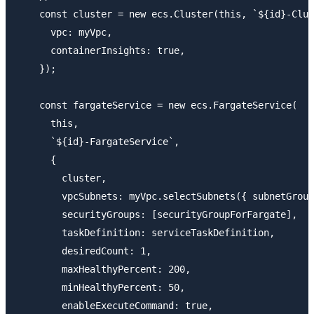
    const cluster = new ecs.Cluster(this, `${id}-Clus
      vpc: myVpc,

      containerInsights: true,

    });

    const fargateService = new ecs.FargateService(

      this,

      `${id}-FargateService`,

      {

        cluster,

        vpcSubnets: myVpc.selectSubnets({ subnetGroup
        securityGroups: [securityGroupForFargate],

        taskDefinition: serviceTaskDefinition,

        desiredCount: 1,

        maxHealthyPercent: 200,

        minHealthyPercent: 50,

        enableExecuteCommand: true,
