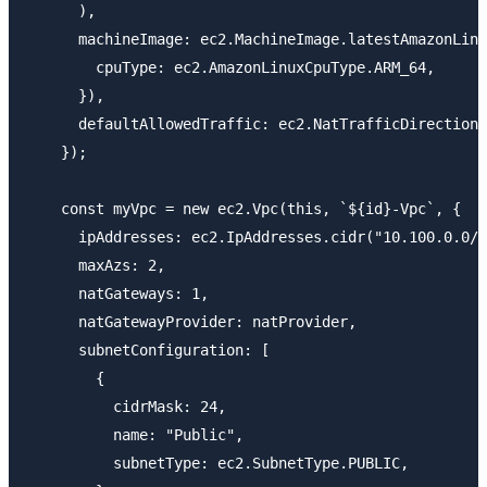
      ),

      machineImage: ec2.MachineImage.latestAmazonLinu
        cpuType: ec2.AmazonLinuxCpuType.ARM_64,

      }),

      defaultAllowedTraffic: ec2.NatTrafficDirection.
    });

    const myVpc = new ec2.Vpc(this, `${id}-Vpc`, {

      ipAddresses: ec2.IpAddresses.cidr("10.100.0.0/1
      maxAzs: 2,

      natGateways: 1,

      natGatewayProvider: natProvider,

      subnetConfiguration: [

        {

          cidrMask: 24,

          name: "Public",

          subnetType: ec2.SubnetType.PUBLIC,
