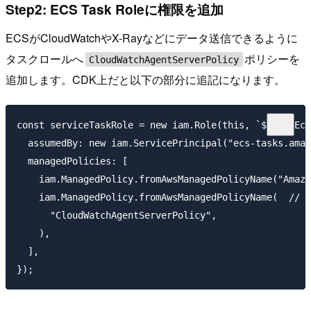
Step2: ECS Task Roleに権限を追加
ECSがCloudWatchやX-Rayなどにデータ送信できるように
タスクロールへ
ポリシーを
CloudWatchAgentServerPolicy
追加します。CDK上だと以下の部分に追記になります。
const serviceTaskRole = new iam.Role(this, `${id}-Ecs
  assumedBy: new iam.ServicePrincipal("ecs-tasks.amaz
  managedPolicies: [

    iam.ManagedPolicy.fromAwsManagedPolicyName("Amazo
    iam.ManagedPolicy.fromAwsManagedPolicyName(  // 
      "CloudWatchAgentServerPolicy",

    ),

  ],
