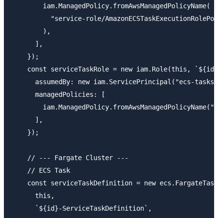
        iam.ManagedPolicy.fromAwsManagedPolicyName(

          "service-role/AmazonECSTaskExecutionRolePol
        ),

      ],

    });

    const serviceTaskRole = new iam.Role(this, `${id}
      assumedBy: new iam.ServicePrincipal("ecs-tasks.
      managedPolicies: [

        iam.ManagedPolicy.fromAwsManagedPolicyName("A
      ],

    });

    // --- Fargate Cluster ---

    // ECS Task

    const serviceTaskDefinition = new ecs.FargateTask
      this,

      `${id}-ServiceTaskDefinition`,
