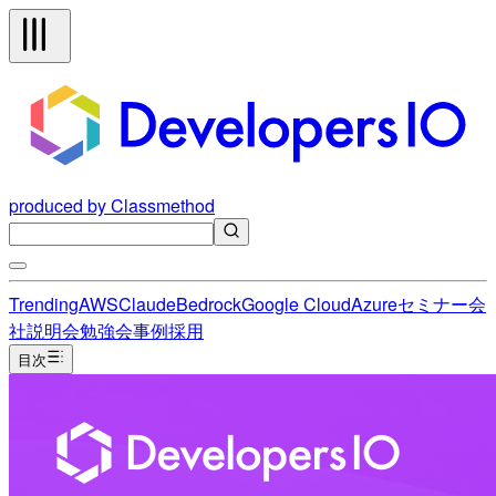
produced by Classmethod
Trending
AWS
Claude
Bedrock
Google Cloud
Azure
セミナー
会
社説明会
勉強会
事例
採用
目次