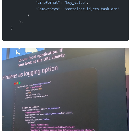
            "LineFormat"
: 
"key_value"
,
            "RemoveKeys"
: 
"container_id,ecs_task_arn"
        }
    ),
)