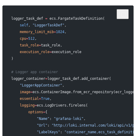
logger_task_def 
=
 ecs.FargateTaskDefinition(
    self
, 
"LoggerTaskDef"
,
    memory_limit_mib
=
1024
,
    cpu
=
512
,
    task_role
=
task_role,
    execution_role
=
execution_role
)
# Logger app container
logger_container
=
logger_task_def.add_container(
    "LoggerAppContainer"
,
    image
=
ecs.ContainerImage.from_ecr_repository(ecr_logge
    essential
=
True
,
    logging
=
ecs.LogDrivers.firelens(
        options
=
{
            "Name"
: 
"grafana-loki"
,
            "Url"
: 
"http://loki.internal.com/loki/api/v1/p
            "LabelKeys"
: 
"container_name,ecs_task_definiti