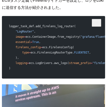
ECSタスク定義でFirelensサイドカーを設定し、ログをLoki
に送信する方法が紹介されました。
logger_task_def.add_firelens_log_router(
    "LogRouter"
,
    image
=
ecs.ContainerImage.from_registry(
"grafana/fluent
    essential
=
True
,
    firelens_config
=
ecs.FirelensConfig(
        type
=
ecs.FirelensLogRouterType.
FLUENTBIT
,
    ),
    logging
=
ecs.LogDrivers.aws_logs(
stream_prefix
=
"firelen
)