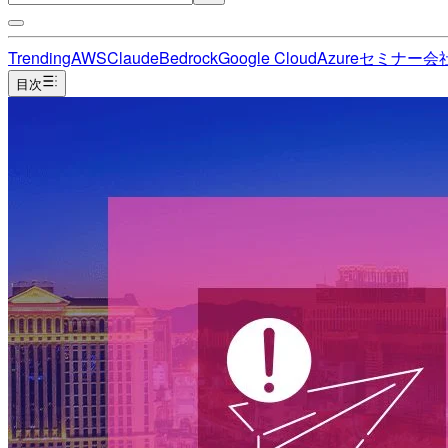
Trending
AWS
Claude
Bedrock
Google Cloud
Azure
セミナー
会
目次