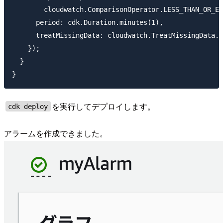
        cloudwatch.ComparisonOperator.LESS_THAN_OR_EQ
      period: cdk.Duration.minutes(1),

      treatMissingData: cloudwatch.TreatMissingData.N
    });

  }

を実行してデプロイします。
cdk deploy
アラームを作成できました。