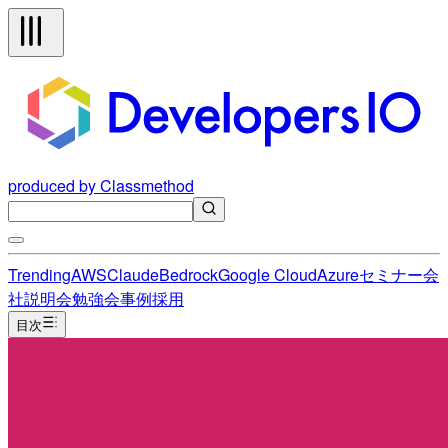
produced by Classmethod
Trending
AWS
Claude
Bedrock
Google Cloud
Azure
セミナー
会
社説明会
勉強会
事例
採用
目次