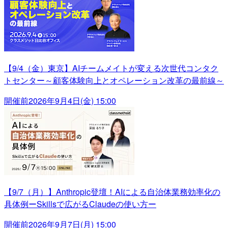
【9/4（金）東京】AIチームメイトが変える次世代コンタク
トセンター～顧客体験向上とオペレーション改革の最前線～
開催前
2026年9月4日(金) 15:00
【9/7（月）】Anthropic登壇！AIによる自治体業務効率化の
具体例ーSkillsで広がるClaudeの使い方ー
開催前
2026年9月7日(月) 15:00