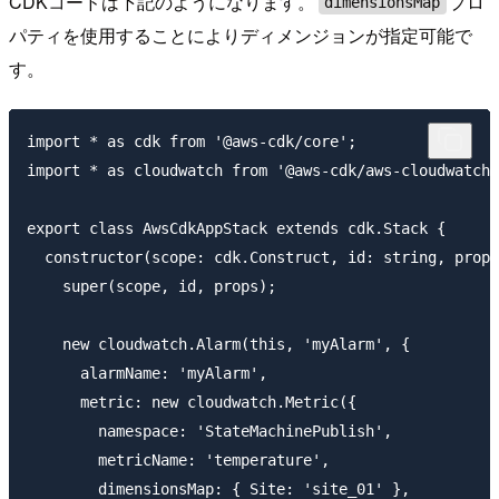
CDKコードは下記のようになります。
プロ
dimensionsMap
パティを使用することによりディメンジョンが指定可能で
す。
import * as cdk from '@aws-cdk/core';

import * as cloudwatch from '@aws-cdk/aws-cloudwatch'
export class AwsCdkAppStack extends cdk.Stack {

  constructor(scope: cdk.Construct, id: string, props
    super(scope, id, props);

    new cloudwatch.Alarm(this, 'myAlarm', {

      alarmName: 'myAlarm',

      metric: new cloudwatch.Metric({

        namespace: 'StateMachinePublish',

        metricName: 'temperature',

        dimensionsMap: { Site: 'site_01' },
