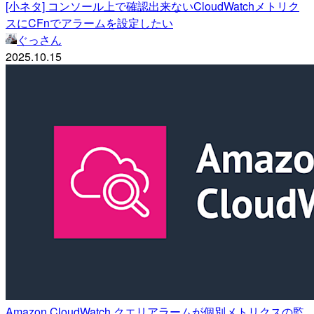
[小ネタ] コンソール上で確認出来ないCloudWatchメトリク
スにCFnでアラームを設定したい
ぐっさん
2025.10.15
Amazon CloudWatch クエリアラームが個別メトリクスの監