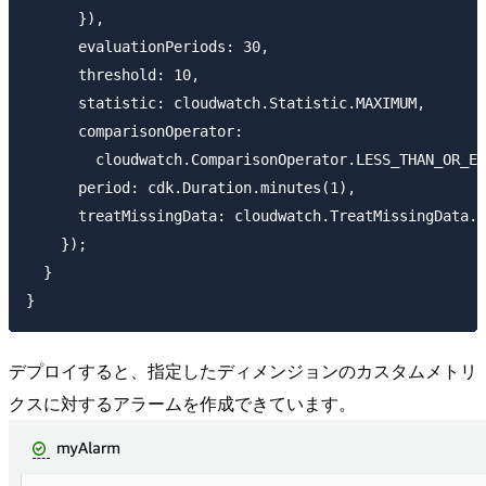
      }),

      evaluationPeriods: 30,

      threshold: 10,

      statistic: cloudwatch.Statistic.MAXIMUM,

      comparisonOperator:

        cloudwatch.ComparisonOperator.LESS_THAN_OR_EQ
      period: cdk.Duration.minutes(1),

      treatMissingData: cloudwatch.TreatMissingData.N
    });

  }

デプロイすると、指定したディメンジョンのカスタムメトリ
クスに対するアラームを作成できています。