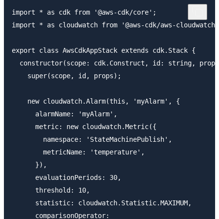
import * as cdk from '@aws-cdk/core';

import * as cloudwatch from '@aws-cdk/aws-cloudwatch'
export class AwsCdkAppStack extends cdk.Stack {

  constructor(scope: cdk.Construct, id: string, props
    super(scope, id, props);

    new cloudwatch.Alarm(this, 'myAlarm', {

      alarmName: 'myAlarm',

      metric: new cloudwatch.Metric({

        namespace: 'StateMachinePublish',

        metricName: 'temperature',

      }),

      evaluationPeriods: 30,

      threshold: 10,

      statistic: cloudwatch.Statistic.MAXIMUM,

      comparisonOperator:
