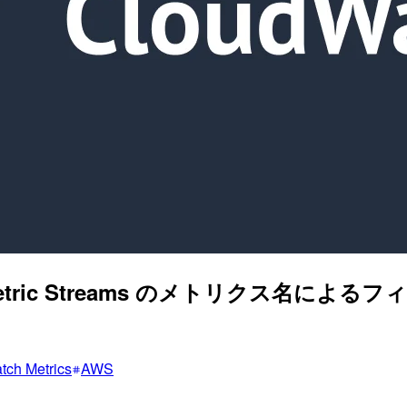
ch Metric Streams のメトリクス
tch Metrics
AWS