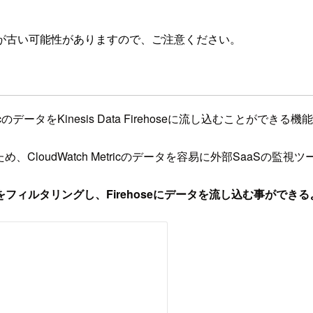
が古い可能性がありますので、ご注意ください。
h MetricのデータをKinesis Data Firehoseに流し込むことができる
ため、CloudWatch Metricのデータを容易に外部SaaSの
トリクスをフィルタリングし、Firehoseにデータを流し込む事がで