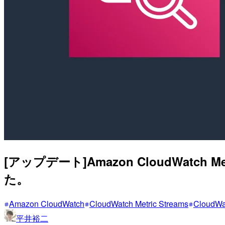
[アップデート]Amazon CloudWat
た。
Amazon CloudWatch
CloudWatch Metric Streams
CloudWa
平井裕二