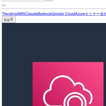
Trending
AWS
Claude
Bedrock
Google Cloud
Azure
セミナー
会
目次