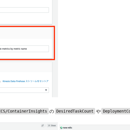
の
や
ECS/ContainerInsights
DesiredTaskCount
DeploymentC