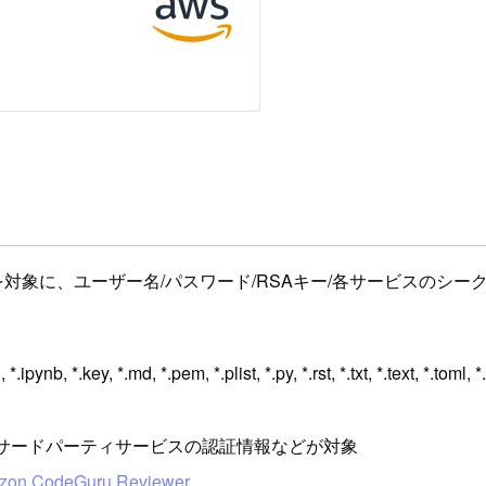
を対象に、ユーザー名/パスワード/RSAキー/各サービスのシ
n, *.ipynb, *.key, *.md, *.pem, *.plist, *.py, *.rst, *.txt, *.text, *.toml,
なサードパーティサービスの認証情報などが対象
azon CodeGuru Reviewer