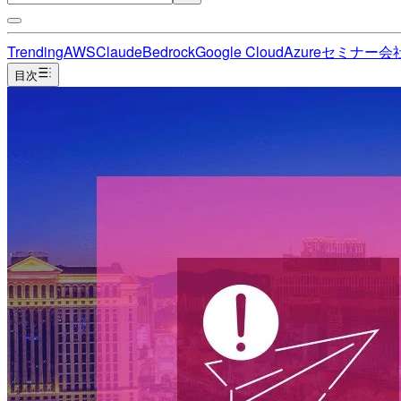
Trending
AWS
Claude
Bedrock
Google Cloud
Azure
セミナー
会
目次