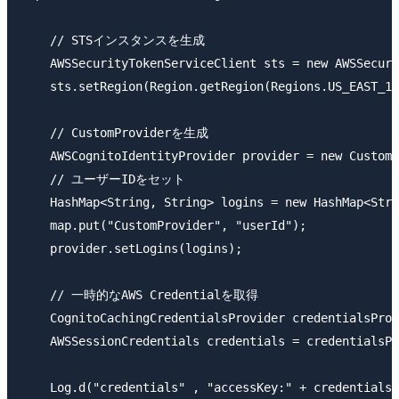
    // STSインスタンスを生成

    AWSSecurityTokenServiceClient sts = new AWSSecuri
    sts.setRegion(Region.getRegion(Regions.US_EAST_1)
    // CustomProviderを生成

    AWSCognitoIdentityProvider provider = new CustomP
    // ユーザーIDをセット

    HashMap<String, String> logins = new HashMap<Stri
    map.put("CustomProvider", "userId");

    provider.setLogins(logins);

    // 一時的なAWS Credentialを取得

    CognitoCachingCredentialsProvider credentialsProv
    AWSSessionCredentials credentials = credentialsPr
    Log.d("credentials" , "accessKey:" + credentials.