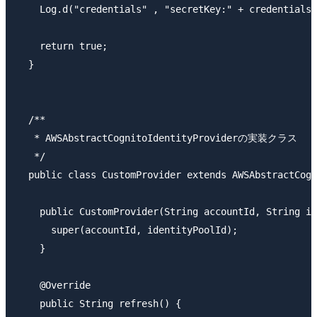
    Log.d("credentials" , "secretKey:" + credentials.
    return true;

  }

  /**

   * AWSAbstractCognitoIdentityProviderの実装クラス

   */

  public class CustomProvider extends AWSAbstractCogn
    public CustomProvider(String accountId, String id
      super(accountId, identityPoolId);

    }

    @Override

    public String refresh() {
