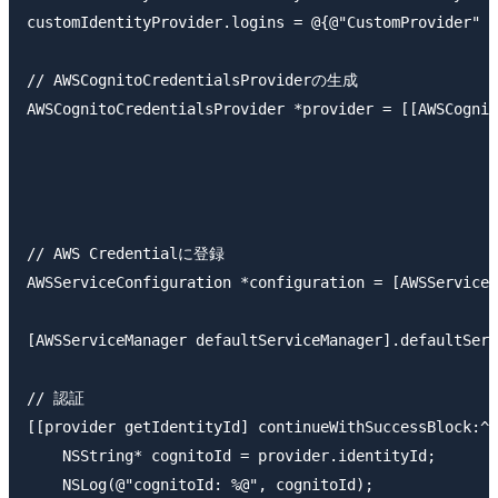
customIdentityProvider.logins = @{@"CustomProvider" :
// AWSCognitoCredentialsProviderの生成

AWSCognitoCredentialsProvider *provider = [[AWSCognit
                                                     
                                                     
                                                     
// AWS Credentialに登録

AWSServiceConfiguration *configuration = [AWSServiceC
                                                     
[AWSServiceManager defaultServiceManager].defaultServ
// 認証

[[provider getIdentityId] continueWithSuccessBlock:^i
    NSString* cognitoId = provider.identityId;

    NSLog(@"cognitoId: %@", cognitoId);
