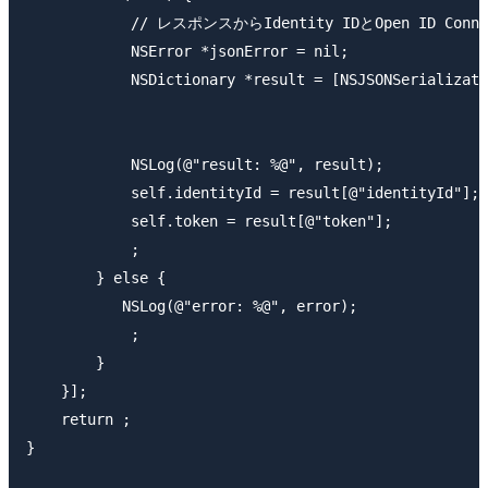
            // レスポンスからIdentity IDとOpen ID Conne
            NSError *jsonError = nil;

            NSDictionary *result = [NSJSONSerializati
                                                     
                                                     
            NSLog(@"result: %@", result);

            self.identityId = result[@"identityId"];

            self.token = result[@"token"];

            ;

        } else {

           NSLog(@"error: %@", error);

            ;

        }

    }];

    return ;

}
