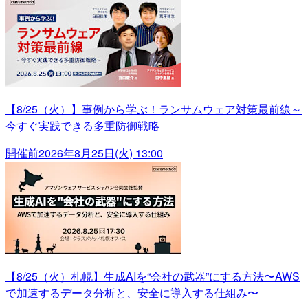
【8/25（火）】事例から学ぶ！ランサムウェア対策最前線～
今すぐ実践できる多重防御戦略
開催前
2026年8月25日(火) 13:00
【8/25（火）札幌】生成AIを“会社の武器”にする方法〜AWS
で加速するデータ分析と、安全に導入する仕組み〜