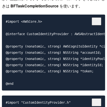
きは
BFTaskCompletionSource
を使います。
#import <AWSCore.h>

@interface CustomIdentityProvider : AWSAbstractIdenti
@property (nonatomic, strong) AWSCognitoIdentity *cib
@property (nonatomic, strong) NSString *accountId;

@property (nonatomic, strong) NSString *identityPoolI
@property (nonatomic, strong) NSString *identityId;

@property (nonatomic, strong) NSString *token;

#import "CustomIdentityProvider.h"
