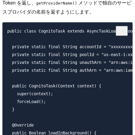
Token を返し、
メソッドで独自のサービ
getProviderName()
スプロバイダの名前を返すようにします。
public class CognitoTask extends AsyncTaskLoader<Bool
  private static final String accountId = "xxxxxxxxxx
  private static final String poolId = "us-east-1:xxx
  private static final String unauthArn = "arn:aws:ia
  private static final String authArn = "arn:aws:iam:
  public CognitoTask(Context context) {

    super(context);

    forceLoad();

  }

  @Override

  public Boolean loadInBackground() {
