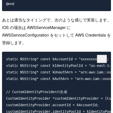
あとは適当なタイミングで、次のような感じで実装します。
iOS の場合は AWSServiceManager に
AWSServiceConfiguration をセットして AWS Credentials を
登録します。
static NSString* const kAccountId = "xxxxxxxxxxxx";

static NSString* const kIdentityPoolId = "us-east-1:x
static NSString* const kUnauthArn = "arn:aws:iam::xxx
static NSString* const kAuthArn = "arn:aws:iam::xxxxx
// CustomIdentityProviderの生成

CustomIdentityProvider *customIdentityProvider = [Cus
customIdentityProvider.accountId = kAccountId;

customIdentityProvider.identityPoolId = kIdentityPool