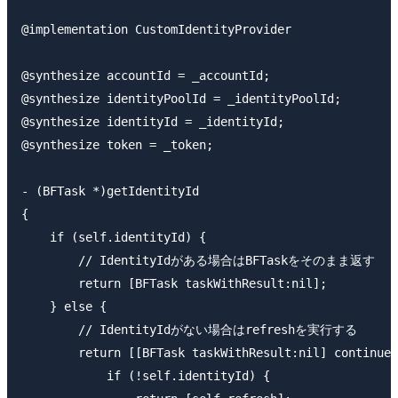
@implementation CustomIdentityProvider

@synthesize accountId = _accountId;

@synthesize identityPoolId = _identityPoolId;

@synthesize identityId = _identityId;

@synthesize token = _token;

- (BFTask *)getIdentityId

{

    if (self.identityId) {

        // IdentityIdがある場合はBFTaskをそのまま返す

        return [BFTask taskWithResult:nil];

    } else {

        // IdentityIdがない場合はrefreshを実行する

        return [[BFTask taskWithResult:nil] continueW
            if (!self.identityId) {
