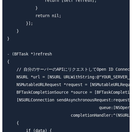
                return [self refresh];

            }

            return nil;

        }];

    }

}

- (BFTask *)refresh

{

    // 自分のサーバーのAPIにリクエストしてOpen ID Conne
    NSURL *url = [NSURL URLWithString:@"YOUR_SERVER_A
    NSMutableURLRequest *request = [NSMutableURLReque
    BFTaskCompletionSource *source = [BFTaskCompletio
    [NSURLConnection sendAsynchronousRequest:request

                                       queue:[NSOpera
                           completionHandler:^(NSURLR
    {

        if (data) {
