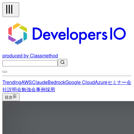
produced by Classmethod
Trending
AWS
Claude
Bedrock
Google Cloud
Azure
セミナー
会
社説明会
勉強会
事例
採用
目次