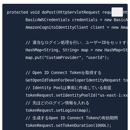
protected void doPost(HttpServletRequest request, Htt
	BasicAWSCredentials credentials = new BasicAWSCredentials("YOUR_ACCESS_KEY", "YOUR_SECRET_KEY");

	AmazonCognitoIdentityClient client = new AmazonCognitoIdentityClient(credentials);

	// 適当なログイン処理を行い、ユーザーIDをセットする

	HashMap<String, String> map = new HashMap<String, String>();

	map.put("CustomProvider", "userId");

	// Open ID Connect Tokenを取得する

	GetOpenIdTokenForDeveloperIdentityRequest tokenRequest = new GetOpenIdTokenForDeveloperIdentityRequest();

	// Identity Poolは事前に作成している前提

	tokenRequest.setIdentityPoolId("us-east-1:xxxxxxxx-xxxx-xxxx-xxxx-xxxxxxxxxxxx");

	// 先ほどのログイン情報を入れる

	tokenRequest.setLogins(map);

	// 生成するOpen ID Connect Tokenの有効期間

	tokenRequest.setTokenDuration(1000L);
