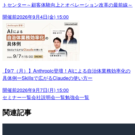
トセンター～顧客体験向上とオペレーション改革の最前線～
開催前
2026年9月4日(金) 15:00
【9/7（月）】Anthropic登壇！AIによる自治体業務効率化の
具体例ーSkillsで広がるClaudeの使い方ー
開催前
2026年9月7日(月) 15:00
セミナー一覧
会社説明会一覧
勉強会一覧
関連記事