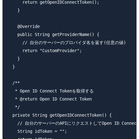
      return getOpenIDConnectToken();

    }

    @Override

    public String getProviderName() {

      // 自分のサーバーのプロバイダ名を返す(任意の値)

      return "CustomProvider";

    }

  }

  /**

   * Open ID Connect Tokenを取得する

   * @return Open ID Connect Token

   */

  private String getOpenIDConnectToken() {

    // 自分のサーバーのAPIにリクエストしてOpen ID Conne
    String idToken = "";
