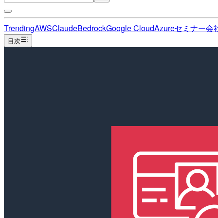
Trending
AWS
Claude
Bedrock
Google Cloud
Azure
セミナー
会
目次