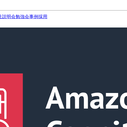
社説明会
勉強会
事例
採用