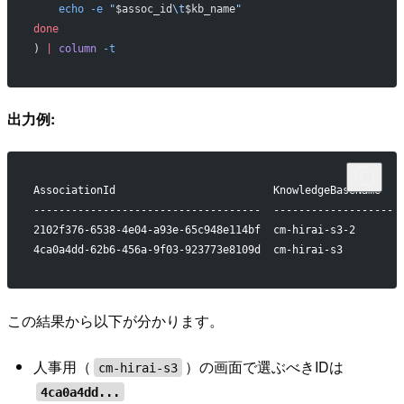
    echo
 -e
 "
$assoc_id
\t
$kb_name
"
done
) 
|
 column
 -t
出力例:
AssociationId                         KnowledgeBaseName
------------------------------------  -------------------
2102f376-6538-4e04-a93e-65c948e114bf  cm-hirai-s3-2
4ca0a4dd-62b6-456a-9f03-923773e8109d  cm-hirai-s3
この結果から以下が分かります。
人事用（
）の画面で選ぶべきIDは
cm-hirai-s3
4ca0a4dd...