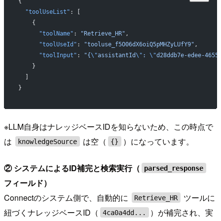
{
  "toolUseList"
: [
    {
      "toolName"
: 
"Retrieve_HR"
,
      "toolUseId"
: 
"tooluse_f5O06dX6oiQ5pMHZyLUfY9"
,
      "toolInput"
: 
"{
\"
assistantId
\"
: 
\"
d28ddb7e-edee-4655
    }
  ]
}
※LLM自身はナレッジベースIDを知らないため、この時点で
は
は空（
）になっています。
knowledgeSource
{}
② システムによるID補完と検索実行（
parsed_response
フィールド）
Connectのシステム側で、自動的に
ツールに
Retrieve_HR
紐づくナレッジベースID（
）が補完され、実
4ca0a4dd...