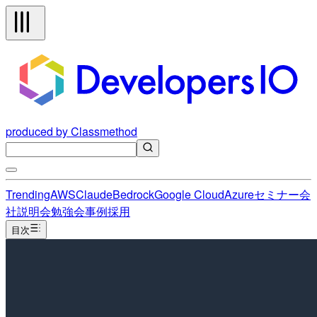
produced by Classmethod
Trending
AWS
Claude
Bedrock
Google Cloud
Azure
セミナー
会
社説明会
勉強会
事例
採用
目次