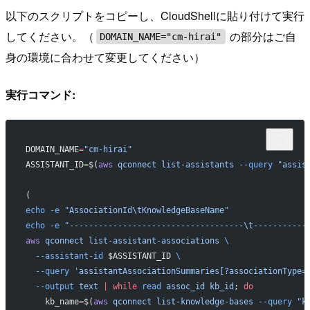
以下のスクリプトをコピーし、CloudShellに貼り付けて実行
してください。（
の部分はご自
DOMAIN_NAME="cm-hirai"
身の環境に合わせて変更してください）
実行コマンド:
DOMAIN_NAME
=
"cm-hirai"
ASSISTANT_ID
=
$(
aws
 qconnect
 list-assistants
 --query
 "assis
(
echo
 -e
 "AssociationId\tKnowledgeBaseName"
echo
 -e
 "------------------------------------\t-----------
aws
 qconnect
 list-assistant-associations
 \
  --assistant-id
 $ASSISTANT_ID 
\
  --query
 'assistantAssociationSummaries[?associationType=
  --output
 text
 |
 while
 read
 assoc_id
 kb_id
; 
do
    kb_name
=
$(
aws
 qconnect
 list-knowledge-bases
 --query
 "k