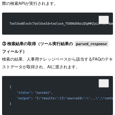
際の検索APIが実行されます。
ToolUseBlock(ToolUseId=tooluse_f5O06dX6oiQ5pMHZyLUfY9, N
③ 検索結果の取得（ツール実行結果の
parsed_response
フィールド）
検索の結果、人事用ナレッジベースから該当するFAQのテキ
ストデータが取得され、AIに渡されます。
{
    "status"
: 
"success"
,
    "output"
: 
"{
\"
results
\"
:[{
\"
sourceId
\"
:
\"
...
\"
,
\"
conte
}