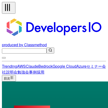
produced by Classmethod
Trending
AWS
Claude
Bedrock
Google Cloud
Azure
セミナー
会
社説明会
勉強会
事例
採用
目次